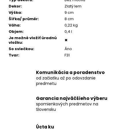
č
a
Dekor
:
Zlatý lem
m
Výška
:
9 cm
e
Šířka/ průměr
:
8 cm
Váha
:
0,22 kg
Objem
:
0,4 l
PÁNSKY
Je možné vložiť úradnú
✖
TOMMY
vložku
:
ŠNÚROVÝ
So sviečkou
:
Áno
NÁRAMOK
Tvar
:
F31
€160
Komunikácia a poradenstvo
od začiatku až po odovzdanie
predmetu
Garancia najväčšieho výberu
spomienkových predmetov na
Slovensku
Úcta ku