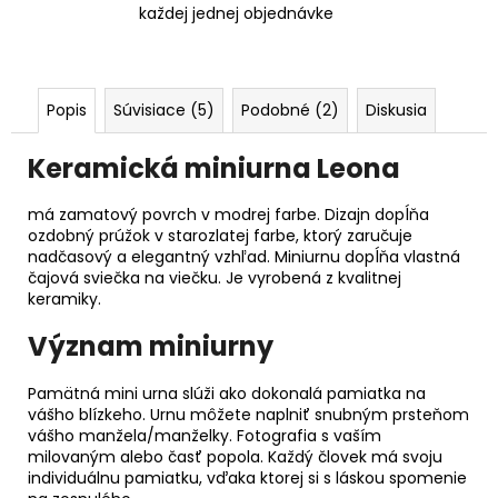
každej jednej objednávke
Popis
Súvisiace (5)
Podobné (2)
Diskusia
Keramická miniurna Leona
má zamatový povrch v modrej farbe. Dizajn dopĺňa
ozdobný prúžok v starozlatej farbe, ktorý zaručuje
nadčasový a elegantný vzhľad. Miniurnu dopĺňa vlastná
čajová sviečka na viečku. Je vyrobená z kvalitnej
keramiky.
Význam miniurny
Pamätná mini urna slúži ako dokonalá pamiatka na
vášho blízkeho. Urnu môžete naplniť snubným prsteňom
vášho manžela/manželky. Fotografia s vaším
milovaným alebo časť popola. Každý človek má svoju
individuálnu pamiatku, vďaka ktorej si s láskou spomenie