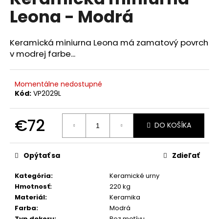
je
á
Leona - Modrá
0,0
z
j
5
s
hviezdičiek.
Keramická miniurna Leona má zamatový povrch
ť
v modrej farbe...
?
Momentálne nedostupné
Kód:
VP2029L
HĽADAŤ
€72
DO KOŠÍKA
Jednotková
cena:
O
Opýtať sa
Zdieľať
d
p
Kategória
:
Keramické urny
o
Hmotnosť
:
220 kg
r
Materiál
:
Keramika
ú
Farba
:
Modrá
Typ dekoru
:
Bez motívu