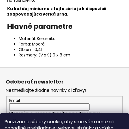
na zosnulého.
Ku každej miniurne z tejto série je k dispozícii
zodpovedajúca veľká urna.
Hlavné parametre
Materiál: Keramika
Farba: Modrá
Objem: 0,4l
Rozmery: (V x Š) 9 x 8 cm
Z
á
Odoberať newsletter
p
Nezmeškajte žiadne novinky či zľavy!
ä
t
Email
i
Vložením e-mailu súhlasíte s
podmienkami
e
ochrany osobných údajov
Používame súbory cookie, aby sme vám umožnili
pohodlné prehliadanie webovej stránky a vďaka