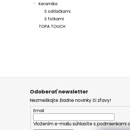
Keramika
S odtlačkami
S fotkami
TOPA TOUCH
Z
á
Odoberať newsletter
p
Nezmeškajte žiadne novinky či zľavy!
ä
t
Email
i
Vložením e-mailu súhlasíte s
podmienkami o
e