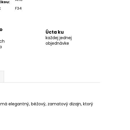
čkou
:
:
F34
o
Úcta ku
každej jednej
ch
objednávke
a
a má elegantný, béžový, zamatový dizajn, ktorý