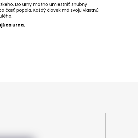
ízkeho. Do urny možno umiestniť snubný
o časť popola. Každý človek má svoju vlastnú
ulého.
ajúca urna.