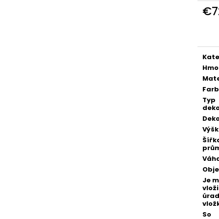
POZLÁTENÝ PRSTEŇ ZELENÝ ACHÁT
POZLÁTENÝ PRS
€7
€160
€160
Jedn
cena
Kate
Hmo
Mate
Far
Typ
deko
Deko
Výš
Šířk
prů
Váh
Obj
Je 
vloži
úra
vlož
So