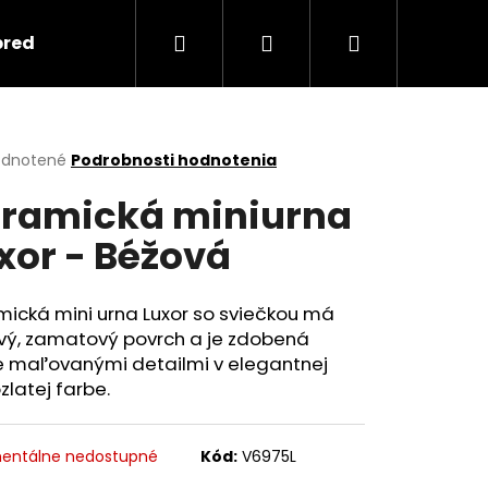
Hľadať
Prihlásenie
Nákupný
predmety
Keramika
Ako objednať spomi
košík
erné
dnotené
Podrobnosti hodnotenia
tenie
ramická miniurna
ktu
xor - Béžová
ičiek.
ická mini urna Luxor so sviečkou má
vý, zamatový povrch a je zdobená
e maľovanými detailmi v elegantnej
zlatej farbe.
Nasledujúce
entálne nedostupné
Kód:
V6975L