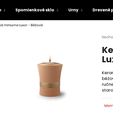
m
Spomienkové sklo
Urny
Drevené 
á miniurna Luxor - Béžová
Čo potrebujete nájsť?
Priem
Neoho
hodno
Ke
produ
HĽADAŤ
je
Lu
0,0
z
5
Odporúčame
hviezd
Keram
béžo
ručn
staro
Mom