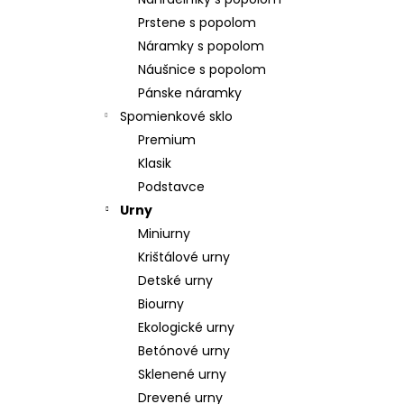
POZLÁTENÝ PRSTEŇ PERLEŤ
Prstene s popolom
€160
Náramky s popolom
Náušnice s popolom
Pánske náramky
Spomienkové sklo
Premium
Klasik
Podstavce
Urny
Miniurny
Krištálové urny
Detské urny
Biourny
Ekologické urny
Betónové urny
Sklenené urny
Drevené urny