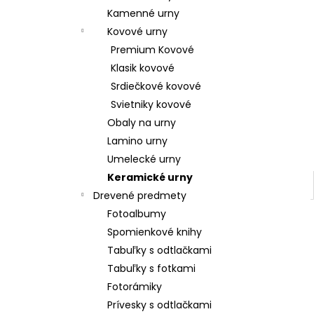
Kamenné urny
Kovové urny
Premium Kovové
Klasik kovové
Srdiečkové kovové
Svietniky kovové
Obaly na urny
Lamino urny
Umelecké urny
Keramické urny
Drevené predmety
Fotoalbumy
Spomienkové knihy
Tabuľky s odtlačkami
Tabuľky s fotkami
Fotorámiky
Prívesky s odtlačkami