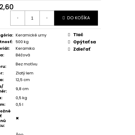
TEŇ MODRÝ ACHÁT
2,60
otková
DO KOŠÍKA
:
Tlač
gória
:
Keramické urny
tnosť
:
500 kg
Opýtať sa
riál
:
Keramika
Zdieľať
ba
:
Béžová
Bez motívu
ru
:
r
:
Zlatý lem
ka
:
12,5 cm
a/
9,8 cm
měr
:
a
:
0,5 kg
em
:
0,5 l
možné
ť
✖
dnú
ku
:
Áno