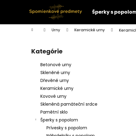
K
Prejsť
na
o
Šperky s popolo
obsah
Späť
Späť
š
do
do
í
Domov
Urny
Keramické urny
Keramick
k
obchodu
obchodu
B
o
Kategórie
Preskočiť
č
kategórie
n
Betonové urny
ý
Skleněné urny
p
Dřevěné urny
a
Keramické urny
n
Kovové urny
e
Skleněná památeční srdce
l
Pamětní sklo
Šperky s popolom
Prívesky s popolom
Náhrdelníky s popolom