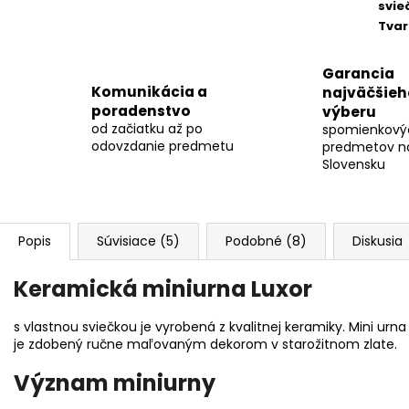
svie
Tvar
Garancia
Komunikácia a
najväčšieh
poradenstvo
výberu
od začiatku až po
spomienkový
odovzdanie predmetu
predmetov n
Slovensku
Popis
Súvisiace (5)
Podobné (8)
Diskusia
Keramická miniurna Luxor
s vlastnou sviečkou je vyrobená z kvalitnej keramiky. Mini urn
je zdobený ručne maľovaným dekorom v starožitnom zlate.
Význam miniurny