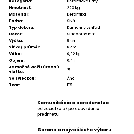
č
Kategória
:
Keramické urny
a
Hmotnosť
:
220 kg
m
Materiál
:
Keramika
e
Farba
:
Sivá
Typ dekoru
:
Kamenný vzhľad
Dekor
:
Strieborný lem
POZLÁTENÝ
Výška
:
9 cm
PRSTEŇ
Šířka/ průměr
:
8 cm
ZELENÝ
ACHÁT
Váha
:
0,22 kg
Objem
:
0,4 l
€160
Je možné vložiť úradnú
✖
vložku
:
So sviečkou
:
Áno
Tvar
:
F31
Komunikácia a poradenstvo
od začiatku až po odovzdanie
predmetu
Garancia najväčšieho výberu