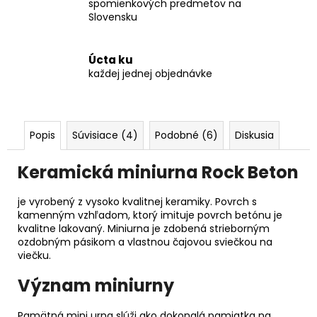
spomienkových predmetov na
Slovensku
Úcta ku
každej jednej objednávke
Popis
Súvisiace (4)
Podobné (6)
Diskusia
Keramická miniurna Rock Beton
je vyrobený z vysoko kvalitnej keramiky. Povrch s
kamenným vzhľadom, ktorý imituje povrch betónu je
kvalitne lakovaný. Miniurna je zdobená strieborným
ozdobným pásikom a vlastnou čajovou sviečkou na
viečku.
Význam miniurny
Pamätná mini urna slúži ako dokonalá pamiatka na