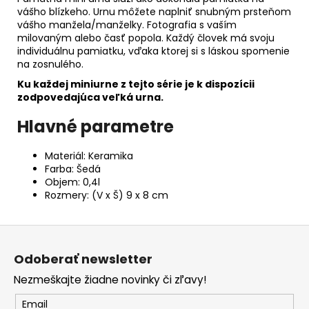
vášho blízkeho. Urnu môžete naplniť snubným prsteňom
vášho manžela/manželky. Fotografia s vaším
milovaným alebo časť popola. Každý človek má svoju
individuálnu pamiatku, vďaka ktorej si s láskou spomenie
na zosnulého.
Ku každej miniurne z tejto série je k dispozícii
zodpovedajúca veľká urna.
Hlavné parametre
Materiál: Keramika
Farba: Šedá
Objem: 0,4l
Rozmery: (V x Š) 9 x 8 cm
Z
á
Odoberať newsletter
p
Nezmeškajte žiadne novinky či zľavy!
ä
t
Email