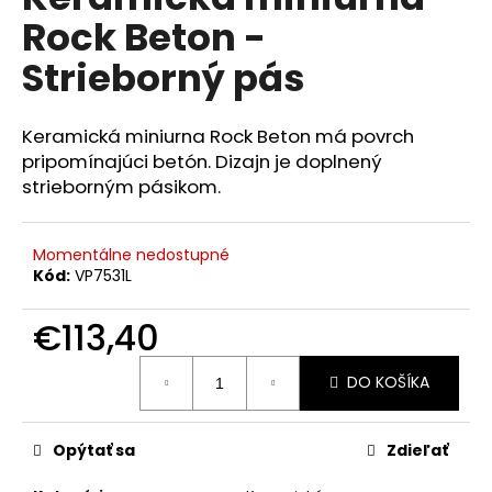
je
á
Rock Beton -
0,0
z
j
Strieborný pás
5
s
hviezdičiek.
ť
Keramická miniurna Rock Beton má povrch
?
pripomínajúci betón. Dizajn je doplnený
strieborným pásikom.
Momentálne nedostupné
HĽADAŤ
Kód:
VP7531L
€113,40
O
Jednotková
d
DO KOŠÍKA
cena:
p
o
r
Opýtať sa
Zdieľať
ú