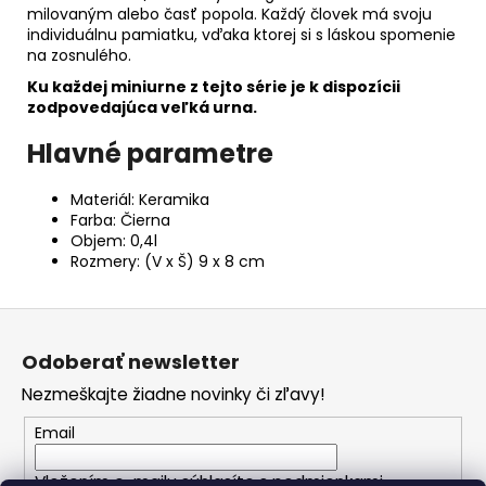
milovaným alebo časť popola. Každý človek má svoju
individuálnu pamiatku, vďaka ktorej si s láskou spomenie
na zosnulého.
Ku každej miniurne z tejto série je k dispozícii
zodpovedajúca veľká urna.
Hlavné parametre
Materiál: Keramika
Farba: Čierna
Objem: 0,4l
Rozmery: (V x Š) 9 x 8 cm
Z
á
Odoberať newsletter
p
Nezmeškajte žiadne novinky či zľavy!
ä
t
Email
i
Vložením e-mailu súhlasíte s
podmienkami