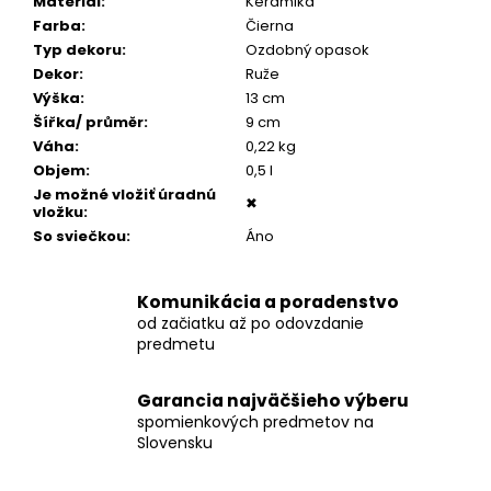
č
Materiál
:
Keramika
a
Farba
:
Čierna
m
Typ dekoru
:
Ozdobný opasok
e
Dekor
:
Ruže
Výška
:
13 cm
Šířka/ průměr
:
9 cm
POZLÁTENÝ
Váha
:
0,22 kg
PRSTEŇ
Objem
:
0,5 l
MODRÝ
ACHÁT
Je možné vložiť úradnú
✖
vložku
:
€160
So sviečkou
:
Áno
Komunikácia a poradenstvo
od začiatku až po odovzdanie
predmetu
Garancia najväčšieho výberu
spomienkových predmetov na
Slovensku