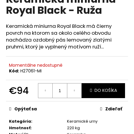
je
á
Royal Black - Ruža
0,0
z
j
5
s
hviezdičiek.
Keramická miniurna Royal Black má čierny
ť
povrch na ktorom sa okolo celého obvodu
?
nachádza ozdobný pás lemovaný zlatými
pruhmi, ktorý je vyplnený motívom ruží...
Momentálne nedostupné
HĽADAŤ
Kód:
H27061-MI
€94
DO KOŠÍKA
O
Jednotková
d
cena:
p
Opýtať sa
Zdieľať
o
r
Kategória
:
Keramické urny
ú
Hmotnosť
:
220 kg