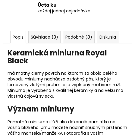
Úcta ku
každej jednej objednávke
Popis
Súvisiace (3)
Podobné (8)
Diskusia
Keramická miniurna Royal
Black
má matný čierny povrch na ktorom sa okolo celého
obvodu miniurny nachádza ozdobný pás, ktorý je
lemovaný zlatými pruhmi a je vyplnený motívom ruží.
Miniurna je vyrobená z kvalitnej keramiky a na veku má
vlastnú čajovú sviečku.
Význam miniurny
Pamätná mini urna slúži ako dokonalá pamiatka na
vášho blízkeho. Urnu môžete naplniť snubným prsteňom
vášho manžela/manželky. Fotografia s vaším