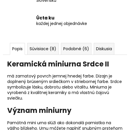
Slovensku
Úcta ku
každej jednej objednávke
Popis
Súvisiace (8)
Podobné (6)
Diskusia
Keramická miniurna Srdce II
má zamatový povrch jemnej hnedej farbe. Dizajn je
doplnený brúseným srdiečkom v striebornej farbe. Srdce
symbolizuje lásku, dobrotu alebo vitalitu. Miniurna je
vyrobená z kvalitnej keramiky a má vlastnú čajovú
sviečku.
Význam miniurny
Pamätná mini urna slúži ako dokonalá pamiatka na
vášho blízkeho. Urnu môžete naplniť snubným prsteňom