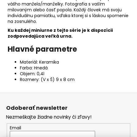
vášho manžela/manželky. Fotografia s vaším
milovaným alebo časť popola. Každý človek má svoju
individuálnu pamiatku, vďaka ktorej si s láskou spomenie
na zosnulého.
Ku každej miniurne z tejto série je k dispozícii
zodpovedajúca veľká urna.
Hlavné parametre
Materiál: Keramika
Farba: Hnedá
Objem: 0,4l
Rozmery: (V x Š) 9 x 8 cm
Z
á
Odoberať newsletter
p
Nezmeškajte žiadne novinky či zľavy!
ä
t
Email
i