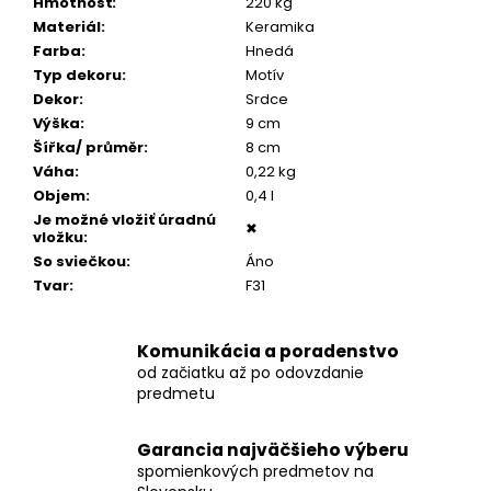
č
Hmotnosť
:
220 kg
a
Materiál
:
Keramika
m
Farba
:
Hnedá
e
Typ dekoru
:
Motív
Dekor
:
Srdce
Výška
:
9 cm
PÁNSKY
Šířka/ průměr
:
8 cm
KOŽENÝ
Váha
:
0,22 kg
NÁRAMOK,
COGNAC
Objem
:
0,4 l
KOŽA
Je možné vložiť úradnú
✖
vložku
:
€160
So sviečkou
:
Áno
Tvar
:
F31
Komunikácia a poradenstvo
od začiatku až po odovzdanie
predmetu
Garancia najväčšieho výberu
spomienkových predmetov na