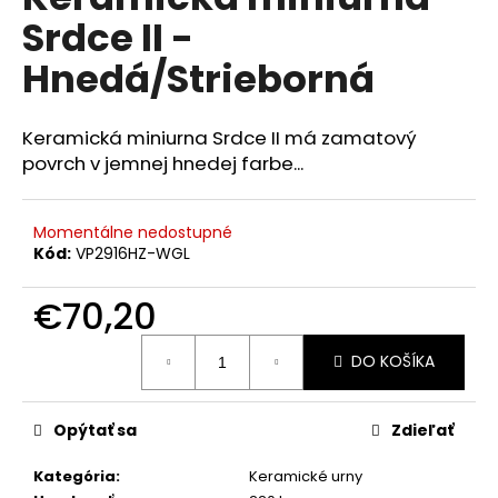
je
á
Srdce II -
0,0
z
j
Hnedá/Strieborná
5
s
hviezdičiek.
ť
Keramická miniurna Srdce II má zamatový
?
povrch v jemnej hnedej farbe...
Momentálne nedostupné
Kód:
VP2916HZ-WGL
HĽADAŤ
€70,20
Jednotková
O
DO KOŠÍKA
cena:
d
p
o
Opýtať sa
Zdieľať
r
ú
Kategória
:
Keramické urny