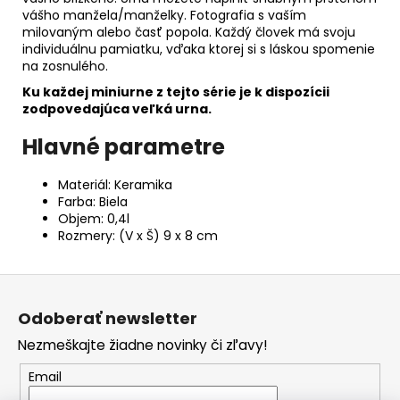
vášho manžela/manželky. Fotografia s vaším
milovaným alebo časť popola. Každý človek má svoju
individuálnu pamiatku, vďaka ktorej si s láskou spomenie
na zosnulého.
Ku každej miniurne z tejto série je k dispozícii
zodpovedajúca veľká urna.
Hlavné parametre
Materiál: Keramika
Farba: Biela
Objem: 0,4l
Rozmery: (V x Š) 9 x 8 cm
Z
á
Odoberať newsletter
p
Nezmeškajte žiadne novinky či zľavy!
ä
t
Email