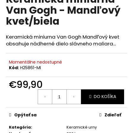
je
á
Van Gogh - Mandľový
0,0
z
j
kvet/biela
5
s
hviezdičiek.
ť
Keramická miniurna Van Gogh Mandľový kvet
?
obsahuje nádherné dielo slávneho maliara...
Momentálne nedostupné
Kód:
H25861-MI
HĽADAŤ
€99,90
Jednotková
O
DO KOŠÍKA
cena:
d
p
o
Opýtať sa
Zdieľať
r
ú
Kategória
:
Keramické urny