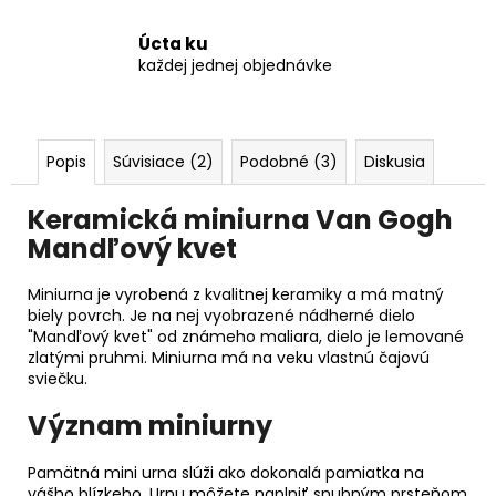
Úcta ku
každej jednej objednávke
Popis
Súvisiace (2)
Podobné (3)
Diskusia
Keramická miniurna Van Gogh
Mandľový kvet
Miniurna je vyrobená z kvalitnej keramiky a má matný
biely povrch. Je na nej vyobrazené nádherné dielo
"Mandľový kvet" od známeho maliara, dielo je lemované
zlatými pruhmi. Miniurna má na veku vlastnú čajovú
sviečku.
Význam miniurny
Pamätná mini urna slúži ako dokonalá pamiatka na
vášho blízkeho. Urnu môžete naplniť snubným prsteňom