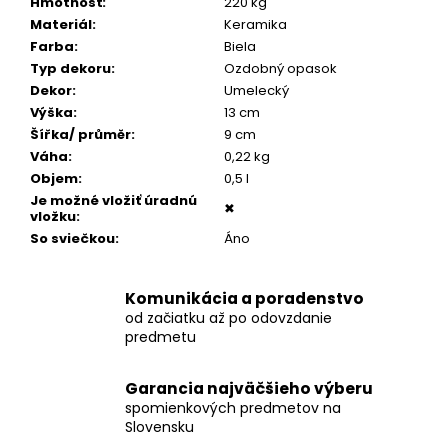
č
Hmotnosť
:
220 kg
a
Materiál
:
Keramika
m
Farba
:
Biela
e
Typ dekoru
:
Ozdobný opasok
Dekor
:
Umelecký
Výška
:
13 cm
POZLÁTENÝ
Šířka/ průměr
:
9 cm
PRSTEŇ
Váha
:
0,22 kg
MODRÝ
ACHÁT
Objem
:
0,5 l
Je možné vložiť úradnú
€160
✖
vložku
:
So sviečkou
:
Áno
Komunikácia a poradenstvo
od začiatku až po odovzdanie
predmetu
Garancia najväčšieho výberu
spomienkových predmetov na
Slovensku