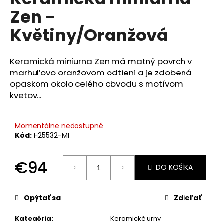
je
á
Zen -
0,0
z
j
Květiny/Oranžová
5
s
hviezdičiek.
ť
Keramická miniurna Zen má matný povrch v
?
marhuľovo oranžovom odtieni a je zdobená
opaskom okolo celého obvodu s motívom
kvetov...
HĽADAŤ
Momentálne nedostupné
Kód:
H25532-MI
O
€94
d
DO KOŠÍKA
p
Jednotková
o
cena:
Opýtať sa
Zdieľať
r
ú
Kategória
:
Keramické urny