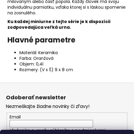
milovaným alebo časť popola. Každý človek má svoju
individuálnu pamiatku, vďaka ktorej si s láskou spomenie
na zosnulého.
Ku každej miniurne z tejto série je k dispozícii
zodpovedajúca veľká urna.
Hlavné parametre
Materiál: Keramika
Farba: Oranžová
Objem: 0,4l
Rozmery: (V x Š) 9 x 8 cm
Z
á
Odoberať newsletter
p
Nezmeškajte žiadne novinky či zľavy!
ä
t
Email
i
Vložením e-mailu súhlasíte s
podmienkami
e