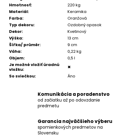
č
Hmotnosť
:
220 kg
a
Materiál
:
Keramika
m
Farba
:
Oranžová
e
Typ dekoru
:
Ozdobný opasok
Dekor
:
Kvetinový
STROM
Výška
:
13 cm
ŽIVOTA
Šířka/ průměr
:
9 cm
MEDAILÓNIK
Váha
:
0,22 kg
S
Objem
:
0,5 l
POPOLOM
Je možné vložiť úradnú
€199
✖
vložku
:
So sviečkou
:
Áno
Komunikácia a poradenstvo
od začiatku až po odovzdanie
predmetu
Garancia najväčšieho výberu
spomienkových predmetov na
Slovensku