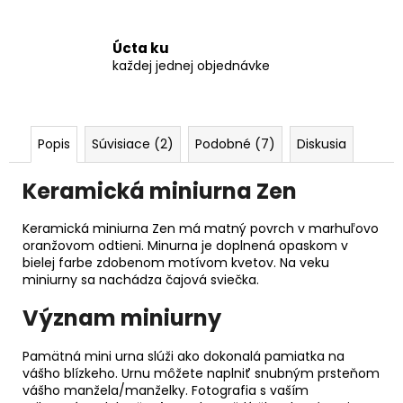
Úcta ku
každej jednej objednávke
Popis
Súvisiace (2)
Podobné (7)
Diskusia
Keramická miniurna Zen
Keramická miniurna Zen má matný povrch v marhuľovo
oranžovom odtieni. Minurna je doplnená opaskom v
bielej farbe zdobenom motívom kvetov. Na veku
miniurny sa nachádza čajová sviečka.
Význam miniurny
Pamätná mini urna slúži ako dokonalá pamiatka na
vášho blízkeho. Urnu môžete naplniť snubným prsteňom
vášho manžela/manželky. Fotografia s vaším