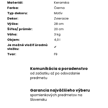
č
Materiál
:
Keramika
a
Farba
:
Čierna
m
Typ dekoru
:
Motív
e
Dekor
:
Zvieracie
Výška
:
28 cm
Šířka/ průměr
:
20 cm
PÁNSKY
Váha
:
3 kg
COGNAC
NÁRAMOK,
Objem
:
4,0 l
BRÚSENÁ
Je možné vložiť úradnú
KOŽA
✔
vložku
:
€160
Tvar
:
F9
Komunikácia a poradenstvo
od začiatku až po odovzdanie
predmetu
Garancia najväčšieho výberu
spomienkových predmetov na
Slovensku