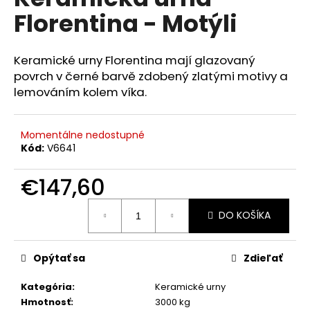
je
á
Florentina - Motýli
0,0
z
j
5
s
hviezdičiek.
Keramické urny Florentina mají glazovaný
ť
povrch v černé barvě zdobený zlatými motivy a
?
lemováním kolem víka.
Momentálne nedostupné
Kód:
V6641
HĽADAŤ
€147,60
Jednotková
DO KOŠÍKA
cena:
O
d
p
Opýtať sa
Zdieľať
o
r
Kategória
:
Keramické urny
ú
Hmotnosť
:
3000 kg