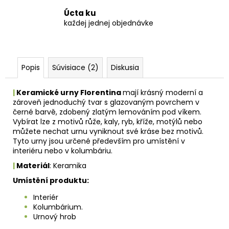
Úcta ku
každej jednej objednávke
Popis
Súvisiace (2)
Diskusia
|
Keramické urny Florentina
mají krásný moderní a
zároveň jednoduchý tvar s glazovaným povrchem v
černé barvě, zdobený zlatým lemováním pod víkem.
Vybírat lze z motivů růže, kaly, ryb, kříže, motýlů nebo
můžete nechat urnu vyniknout své kráse bez motivů.
Tyto urny jsou určené především pro umístění v
interiéru nebo v kolumbáriu.
|
Materiál
: Keramika
Umístění produktu:
Interiér
Kolumbárium.
Urnový hrob