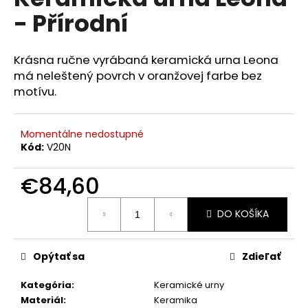
je
á
- Přírodní
0,0
z
j
5
s
hviezdičiek.
Krásna ručne vyrábaná keramická urna Leona
ť
má neleštený povrch v oranžovej farbe bez
?
motívu.
Momentálne nedostupné
Kód:
V20N
HĽADAŤ
€84,60
Jednotková
DO KOŠÍKA
cena:
O
d
p
Opýtať sa
Zdieľať
o
r
Kategória
:
Keramické urny
ú
Materiál
:
Keramika