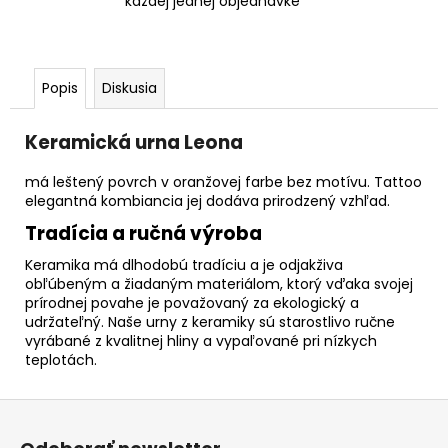
každej jednej objednávke
Popis
Diskusia
Keramická urna Leona
má leštený povrch v oranžovej farbe bez motívu. Tattoo
elegantná kombiancia jej dodáva prirodzený vzhľad.
Tradícia a ručná výroba
Keramika má dlhodobú tradíciu a je odjakživa
obľúbeným a žiadaným materiálom, ktorý vďaka svojej
prírodnej povahe je považovaný za ekologický a
udržateľný. Naše urny z keramiky sú starostlivo ručne
vyrábané z kvalitnej hliny a vypaľované pri nízkych
teplotách.
Z
á