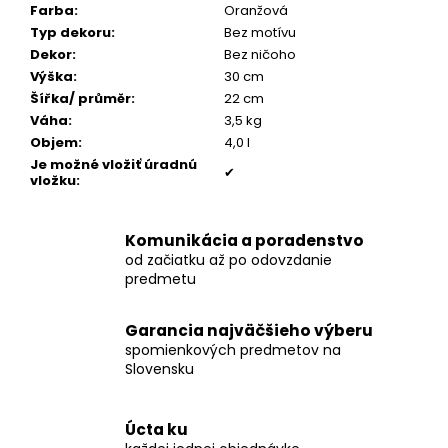
č
Farba
:
Oranžová
a
Typ dekoru
:
Bez motívu
m
Dekor
:
Bez ničoho
e
Výška
:
30 cm
Šířka/ průměr
:
22 cm
Váha
:
3,5 kg
PÁNSKY
Objem
:
4,0 l
COGNAC
NÁRAMOK,
Je možné vložiť úradnú
✔
BRÚSENÁ
vložku
:
KOŽA
€160
Komunikácia a poradenstvo
od začiatku až po odovzdanie
predmetu
Garancia najväčšieho výberu
spomienkových predmetov na
Slovensku
Úcta ku