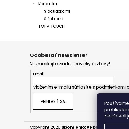
Keramika
S odtlačkami
S fotkami
TOPA TOUCH
Z
á
Odoberať newsletter
p
Nezmeškajte žiadne novinky či zľavy!
ä
t
Email
i
Vložením e-mailu súhlasíte s
podmienkami o
e
PRIHLÁSIŤ SA
Používame 
prehliadan
zlepšovali 
Copyright 2026
Spomienkové predmety
. Všet