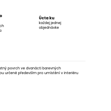
o
Úcta ku
každej jednej
ch
objednávke
a
atný povrch ve dvanácti barevných
sou určené především pro umístění v interiéru