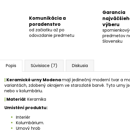
Garancia
Komunikácia a
najväčšieh
poradenstvo
výberu
od začiatku až po
spomienkový
odovzdanie predmetu
predmetov n
Slovensku
Popis
Súvisiace (7)
Diskusia
|
Keramické urny Modena
mají jedinečný moderní tvar a m
variantách, zdobený okrajem ve starozlaté barvě. Tyto urny j
nebo v kolumbáriu.
|
Materiál
: Keramika
Umístění produktu:
Interiér
Kolumbárium.
Urnový hrob