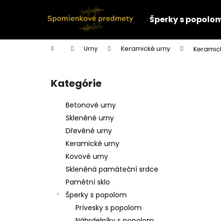
K
Prejsť
na
o
Šperky s popolo
obsah
Späť
Späť
š
do
do
í
Domov
Urny
Keramické urny
Keramic
k
obchodu
obchodu
B
o
Kategórie
Preskočiť
č
kategórie
n
Betonové urny
ý
Skleněné urny
p
Dřevěné urny
a
Keramické urny
n
Kovové urny
e
Skleněná památeční srdce
l
Pamětní sklo
Šperky s popolom
Prívesky s popolom
Náhrdelníky s popolom