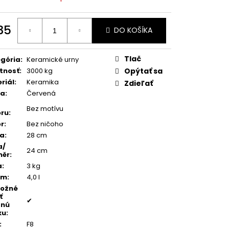
TEŇ MODRÝ ACHÁT
35
DO KOŠÍKA
otková
:
Tlač
gória
:
Keramické urny
tnosť
:
3000 kg
Opýtať sa
riál
:
Keramika
Zdieľať
ba
:
Červená
Bez motívu
ru
:
r
:
Bez ničoho
ka
:
28 cm
a/
24 cm
měr
:
a
:
3 kg
em
:
4,0 l
možné
ť
✔
dnú
ku
:
:
F8