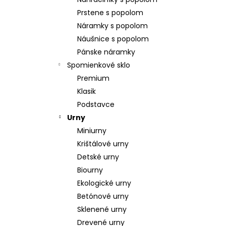
POZLÁTENÝ PRSTEŇ PERLEŤ
Prstene s popolom
€160
Náramky s popolom
Náušnice s popolom
Pánske náramky
Spomienkové sklo
Premium
Klasik
Podstavce
Urny
Miniurny
Krištálové urny
Detské urny
Biourny
Ekologické urny
Betónové urny
Sklenené urny
Drevené urny