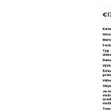
POZLÁTENÝ PRSTEŇ ZELENÝ ACHÁT
POZLÁTENÝ PRS
€160
€160
€1
Jedn
cena
Kate
Hmo
Mate
Far
Typ
deko
Deko
Výš
Šířk
prů
Váh
Obj
Je 
vloži
úra
vlož
Tvar