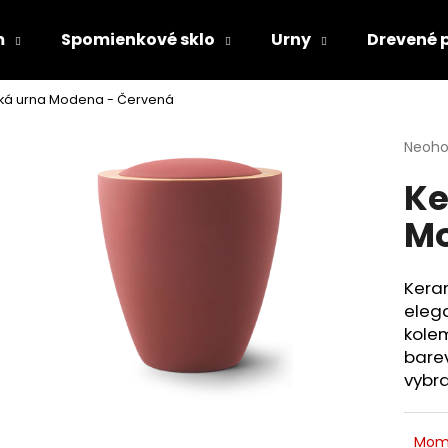
m
Spomienkové sklo
Urny
Drevené 
ká urna Modena - Červená
Čo potrebujete nájsť?
Priem
Neoho
hodno
Ke
produ
HĽADAŤ
je
Mo
0,0
z
5
Odporúčame
hviezd
Kera
eleg
kolem
barev
vybra
Mom