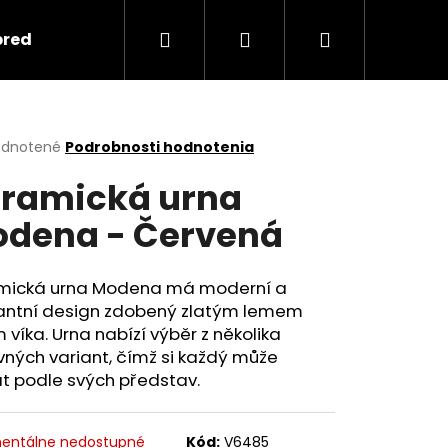
Hľadať
Prihlásenie
Nákupný
predmety
Keramika
Ako objednať spomi
košík
erné
dnotené
Podrobnosti hodnotenia
tenie
ramická urna
ktu
dena - Červená
ičiek.
mická urna Modena má moderní a
antní design zdobený zlatým lemem
 víka. Urna nabízí výběr z několika
ných variant, čímž si každý může
t podle svých představ.
Nasledujúce
entálne nedostupné
Kód:
V6485