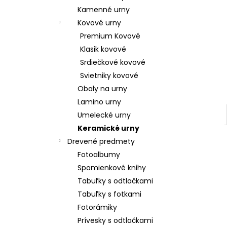
Kamenné urny
Kovové urny
Premium Kovové
Klasik kovové
Srdiečkové kovové
Svietniky kovové
Obaly na urny
Lamino urny
Umelecké urny
Keramické urny
Drevené predmety
Fotoalbumy
Spomienkové knihy
Tabuľky s odtlačkami
Tabuľky s fotkami
Fotorámiky
Prívesky s odtlačkami