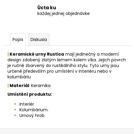
Úcta ku
každej jednej objednávke
Popis
Diskusia
|
Keramické urny Rustica
mají jedinečný a moderní
design zdobený zlatým lemem kolem víka. Jejich povrch
je ručně zbarvený do rustikálního stylu. Tyto urny jsou
určené především pro umístění v interiéru nebo v
kolumbáriu
|
Materiál
: Keramika
Umístění produktu:
Interiér
Kolumbárium.
Urnový hrob
Z