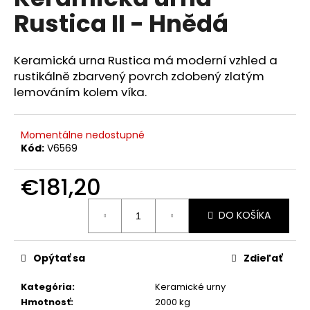
je
á
Rustica II - Hnědá
0,0
z
j
5
s
hviezdičiek.
Keramická urna Rustica má moderní vzhled a
ť
rustikálně zbarvený povrch zdobený zlatým
?
lemováním kolem víka.
Momentálne nedostupné
Kód:
V6569
HĽADAŤ
€181,20
Jednotková
DO KOŠÍKA
cena:
O
d
p
Opýtať sa
Zdieľať
o
r
Kategória
:
Keramické urny
ú
Hmotnosť
:
2000 kg