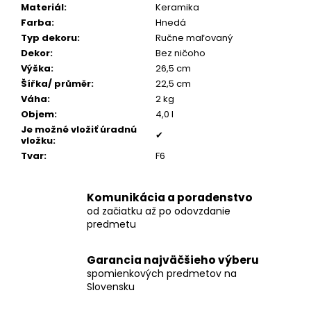
č
Materiál
:
Keramika
a
Farba
:
Hnedá
m
Typ dekoru
:
Ručne maľovaný
e
Dekor
:
Bez ničoho
Výška
:
26,5 cm
Šířka/ průměr
:
22,5 cm
STROM
Váha
:
2 kg
ŽIVOTA
MEDAILÓNIK
Objem
:
4,0 l
S
Je možné vložiť úradnú
POPOLOM
✔
vložku
:
€199
Tvar
:
F6
Komunikácia a poradenstvo
od začiatku až po odovzdanie
predmetu
Garancia najväčšieho výberu
spomienkových predmetov na
Slovensku