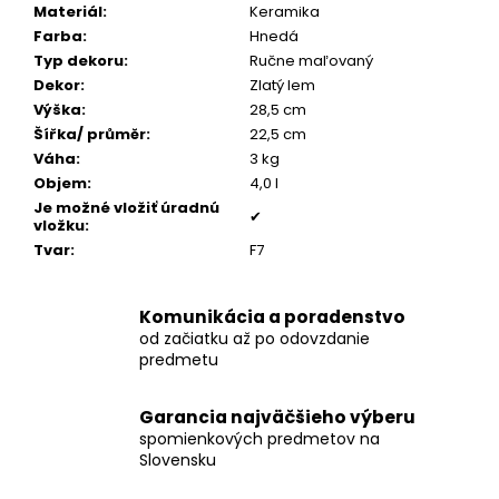
č
Materiál
:
Keramika
a
Farba
:
Hnedá
m
Typ dekoru
:
Ručne maľovaný
e
Dekor
:
Zlatý lem
Výška
:
28,5 cm
Šířka/ průměr
:
22,5 cm
POZLÁTENÝ
Váha
:
3 kg
PRSTEŇ
ZELENÝ
Objem
:
4,0 l
ACHÁT
Je možné vložiť úradnú
✔
vložku
:
€160
Tvar
:
F7
Komunikácia a poradenstvo
od začiatku až po odovzdanie
predmetu
Garancia najväčšieho výberu
spomienkových predmetov na
Slovensku