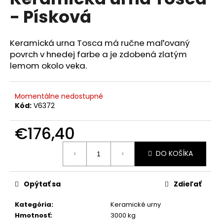
je
á
- Písková
0,0
z
j
5
s
hviezdičiek.
Keramická urna Tosca má ručne maľovaný
ť
povrch v hnedej farbe a je zdobená zlatým
?
lemom okolo veka.
Momentálne nedostupné
Kód:
V6372
HĽADAŤ
€176,40
Jednotková
DO KOŠÍKA
cena:
O
d
p
Opýtať sa
Zdieľať
o
r
Kategória
:
Keramické urny
ú
Hmotnosť
:
3000 kg