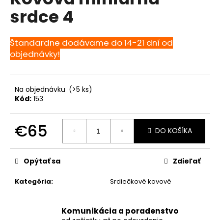
je
á
srdce 4
0,0
z
j
5
s
hviezdičiek.
Štandardne dodávame do 14-21 dní od
ť
objednávky!
?
Na objednávku
(>5 ks)
Kód:
153
HĽADAŤ
€65
DO KOŠÍKA
Jednotková
cena:
O
Opýtať sa
Zdieľať
d
p
Kategória
:
Srdiečkové kovové
o
r
ú
Komunikácia a poradenstvo