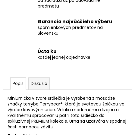
č
od začiatku až po odovzdanie
predmetu
a
m
e
Garancia najväčšieho výberu
spomienkových predmetov na
Slovensku
POZLÁTENÝ
PRSTEŇ
MODRÝ
Úcta ku
ACHÁT
každej jednej objednávke
€160
Popis
Diskusia
Miniurnička v tvare srdiečka je vyrobená z mosadze
značky terrybe Terrybear
®
, ktorá je svetovou špičkou vo
výrobe kovových urien. Vďaka modernému dizajnu a
kvalitnému spracovaniu patrí toto srdiečko do
exkluzívnej PREMIUM kolekcie. Urna sa uzatvára v spodnej
časti pomocou závitu.