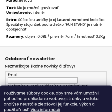
Farba:
Béžová
Text:
Nie je možné gravírovať
Umiestnenie:
Interiér
Extra:
Súčasťou urničky je aj luxusná zamatová krabička.
Špeciálny stojanček pod srdiečko "HUH STAND" je nutné
doobjednať.
Rozmery:
objem 0,08L / prieměr 7cm / hmotnosť 0,3Kg
Z
á
Odoberať newsletter
p
Nezmeškajte žiadne novinky či zľavy!
ä
t
Email
i
Vložením e-mailu súhlasíte s
podmienkami
e
ochrany osobných údajov
Používame súbory cookie, aby sme vám umožnili
pohodlné prehliadanie webovej stránky a vďaka
analýze neustále zlepšovali jej funkcie, výkon a
PRIHLÁSIŤ SA
použiteľnosť.
Viac informácií