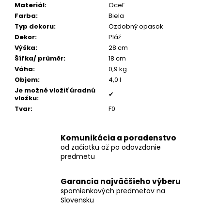
č
Materiál
:
Oceľ
a
Farba
:
Biela
m
Typ dekoru
:
Ozdobný opasok
e
Dekor
:
Pláž
Výška
:
28 cm
Šířka/ průměr
:
18 cm
PÁNSKY
Váha
:
0,9 kg
COGNAC
NÁRAMOK,
Objem
:
4,0 l
BRÚSENÁ
Je možné vložiť úradnú
KOŽA
✔
vložku
:
€160
Tvar
:
F0
Komunikácia a poradenstvo
od začiatku až po odovzdanie
predmetu
Garancia najväčšieho výberu
spomienkových predmetov na
Slovensku