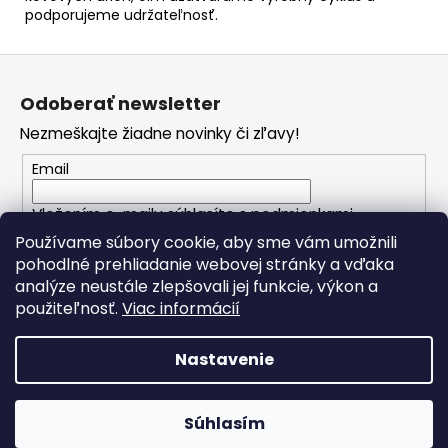
podporujeme udržateľnosť.
Z
á
Odoberať newsletter
p
Nezmeškajte žiadne novinky či zľavy!
ä
t
Email
i
Vložením e-mailu súhlasíte s
podmienkami
e
ochrany osobných údajov
Používame súbory cookie, aby sme vám umožnili
pohodlné prehliadanie webovej stránky a vďaka
analýze neustále zlepšovali jej funkcie, výkon a
PRIHLÁSIŤ SA
použiteľnosť.
Viac informácií
Nastavenie
Vytvoril Shoptet
Copyright 2026
Spomienkové predmety
. Všetky práva
Súhlasím
vyhradené.