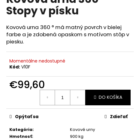
je
á
Stopy v písku
0,0
z
j
5
s
hviezdičiek.
Kovová urna 360 ° má matný povrch v bielej
ť
farbe a je zdobená opaskom s motívom stôp v
?
piesku.
Momentálne nedostupné
Kód:
V10F
HĽADAŤ
€99,60
Jednotková
DO KOŠÍKA
cena:
O
d
p
Opýtať sa
Zdieľať
o
r
Kategória
:
Kovové urny
ú
Hmotnosť
:
900 kg