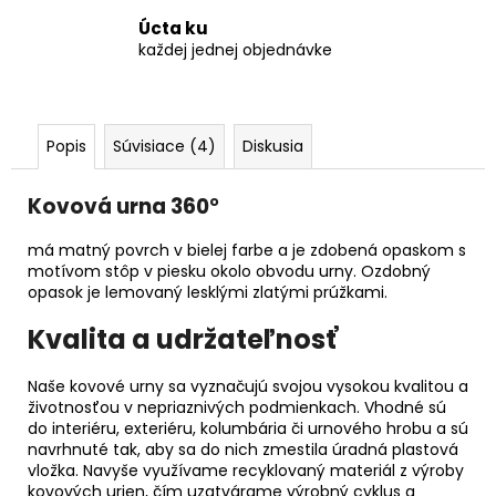
Úcta ku
každej jednej objednávke
Popis
Súvisiace (4)
Diskusia
Kovová urna 360°
má matný povrch v bielej farbe a je zdobená opaskom s
motívom stôp v piesku okolo obvodu urny. Ozdobný
opasok je lemovaný lesklými zlatými prúžkami.
Kvalita a udržateľnosť
Naše kovové urny sa vyznačujú svojou vysokou kvalitou a
životnosťou v nepriaznivých podmienkach. Vhodné sú
do interiéru, exteriéru, kolumbária či urnového hrobu a sú
navrhnuté tak, aby sa do nich zmestila úradná plastová
vložka. Navyše využívame recyklovaný materiál z výroby
kovových urien, čím uzatvárame výrobný cyklus a