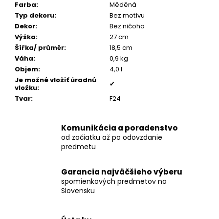
č
Farba
:
Měděná
a
Typ dekoru
:
Bez motívu
m
Dekor
:
Bez ničoho
e
Výška
:
27 cm
Šířka/ průměr
:
18,5 cm
Váha
:
0,9 kg
PÁNSKY
Objem
:
4,0 l
KOŽENÝ
NÁRAMOK,
Je možné vložiť úradnú
✔
COGNAC
vložku
:
KOŽA
Tvar
:
F24
€160
Komunikácia a poradenstvo
od začiatku až po odovzdanie
predmetu
Garancia najväčšieho výberu
spomienkových predmetov na
Slovensku