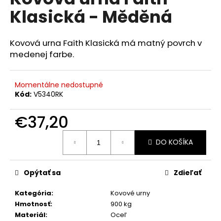
je
á
Klasická - Měděná
0,0
z
j
5
s
hviezdičiek.
Kovová urna Faith Klasická má matný povrch v
ť
medenej farbe.
?
Momentálne nedostupné
Kód:
V5340RK
HĽADAŤ
€37,20
Jednotková
DO KOŠÍKA
cena:
O
d
Opýtať sa
Zdieľať
p
o
Kategória
:
Kovové urny
r
Hmotnosť
:
900 kg
ú
Materiál
:
Oceľ