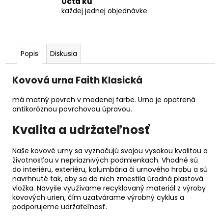
Úcta ku
každej jednej objednávke
Popis
Diskusia
Kovová urna Faith Klasická
má matný povrch v medenej farbe. Urna je opatrená
antikoróznou povrchovou úpravou.
Kvalita a udržateľnosť
Naše kovové urny sa vyznačujú svojou vysokou kvalitou a
životnosťou v nepriaznivých podmienkach. Vhodné sú
do interiéru, exteriéru, kolumbária či urnového hrobu a sú
navrhnuté tak, aby sa do nich zmestila úradná plastová
vložka. Navyše využívame recyklovaný materiál z výroby
kovových urien, čím uzatvárame výrobný cyklus a
podporujeme udržateľnosť.