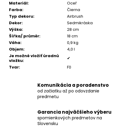
č
Materiál
:
Oceľ
a
Farba
:
Čierna
m
Typ dekoru
:
Airbrush
e
Dekor
:
Sedmikráska
Výška
:
28 cm
Šířka/ průměr
:
18 cm
STROM
Váha
:
0,9 kg
ŽIVOTA
MEDAILÓNIK
Objem
:
4,0 l
S
Je možné vložiť úradnú
POPOLOM
✔
vložku
:
€199
Tvar
:
F0
Komunikácia a poradenstvo
od začiatku až po odovzdanie
predmetu
Garancia najväčšieho výberu
spomienkových predmetov na
Slovensku