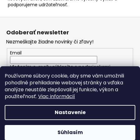
podporujeme udržateľnosť.
Z
á
Odoberať newsletter
p
Nezmeškajte žiadne novinky či zľavy!
ä
t
Email
i
Vložením e-mailu súhlasíte s
podmienkami
e
ochrany osobných údajov
Používame súbory cookie, aby sme vám umožnili
pohodlné prehliadanie webovej stránky a vďaka
analýze neustále zlepšovali jej funkcie, výkon a
PRIHLÁSIŤ SA
použiteľnosť.
Viac informácií
Nastavenie
Vytvoril Shoptet
Copyright 2026
Spomienkové predmety
. Všetky práva
Súhlasím
vyhradené.