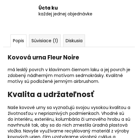
Úcta ku
každej jednej objednávke
Popis
Súvisiace (1)
Diskusia
Kovová urna Fleur Noire
má lesklý povrch v klavírnom čiernom laku a jej povrch je
zdobený nádherným motívom sedmokrásky. Kvalitné
motívy sú podložené jemným airbrushom.
Kvalita a udržateľnosť
Naše kovové urny sa vyznačujú svojou vysokou kvalitou a
životnosťou v nepriaznivých podmienkach. Vhodné sú
do interiéru, exteriéru, kolumbária či urnového hrobu a sú
navrhnuté tak, aby sa do nich zmestila úradná plastová
vložka. Navyše využívame recyklovaný materiál z výroby
kovových urien, čím uzatvárame výrobný cyklus a