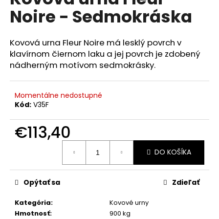
je
á
Noire - Sedmokráska
0,0
z
j
5
s
hviezdičiek.
Kovová urna Fleur Noire má lesklý povrch v
ť
klavírnom čiernom laku a jej povrch je zdobený
?
nádherným motívom sedmokrásky.
Momentálne nedostupné
Kód:
V35F
HĽADAŤ
€113,40
Jednotková
DO KOŠÍKA
cena:
O
d
p
Opýtať sa
Zdieľať
o
r
Kategória
:
Kovové urny
ú
Hmotnosť
:
900 kg