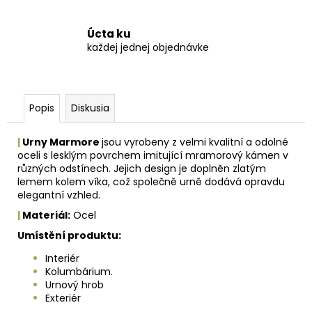
Úcta ku
každej jednej objednávke
Popis
Diskusia
|
Urny Marmore
jsou vyrobeny z velmi kvalitní a odolné
oceli s lesklým povrchem imitující mramorový kámen v
různých odstínech. Jejich design je doplněn zlatým
lemem kolem víka, což společně urně dodává opravdu
elegantní vzhled.
|
Materiál:
Ocel
Umístění produktu:
Interiér
Kolumbárium.
Urnový hrob
Exteriér