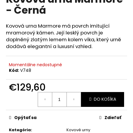
je
á
- Černá
0,0
z
j
5
s
hviezdičiek.
Kovová urna Marmore má povrch imitující
ť
mramorový kámen. Její lesklý povrch je
?
doplněný zlatým lemem kolem víka, který urně
dodává elegantní a luxusní vzhled.
Momentálne nedostupné
HĽADAŤ
Kód:
V748
€129,60
O
Jednotková
DO KOŠÍKA
cena:
d
p
o
Opýtať sa
Zdieľať
r
ú
Kategória
:
Kovové urny