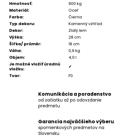
č
Hmotnosť
:
900 kg
a
Materiál
:
Oceľ
m
Farba
:
Čierna
e
Typ dekoru
:
Kamenný vzhľad
Dekor
:
Zlatý lem
Výška
:
28 cm
POZLÁTENÝ
PRSTEŇ
Šířka/ průměr
:
18 cm
PERLEŤ
Váha
:
0,9 kg
€160
Objem
:
4,0 l
Je možné vložiť úradnú
✔
vložku
:
Tvar
:
F0
Komunikácia a poradenstvo
od začiatku až po odovzdanie
predmetu
Garancia najväčšieho výberu
spomienkových predmetov na
Slovensku