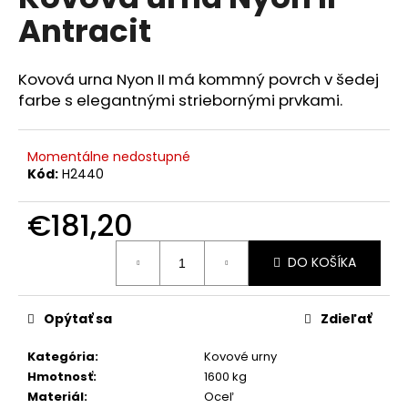
je
á
Antracit
0,0
z
j
5
s
hviezdičiek.
Kovová urna Nyon II má kommný povrch v šedej
ť
farbe s elegantnými striebornými prvkami.
?
Momentálne nedostupné
Kód:
H2440
HĽADAŤ
€181,20
Jednotková
DO KOŠÍKA
cena:
O
d
Opýtať sa
Zdieľať
p
o
Kategória
:
Kovové urny
r
Hmotnosť
:
1600 kg
ú
Materiál
:
Oceľ