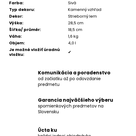
č
Farba
:
Sivá
a
Typ dekoru
:
Kamenný vzhľad
m
Dekor
:
Strieborný lem
e
Výška
:
28,5 cm
Šířka/ průměr
:
18,5 cm
Váha
:
1,6 kg
PÁNSKY
Objem
:
4,0 l
TOMMY
ŠNÚROVÝ
Je možné vložiť úradnú
✔
NÁRAMOK
vložku
:
€160
Komunikácia a poradenstvo
od začiatku až po odovzdanie
predmetu
Garancia najväčšieho výberu
spomienkových predmetov na
Slovensku
Úcta ku