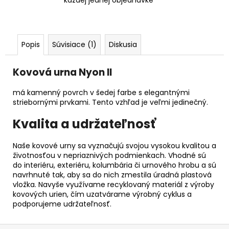
každej jednej objednávke
Popis
Súvisiace (1)
Diskusia
Kovová urna Nyon II
má
kamenný
povrch v šedej farbe s elegantnými
striebornými prvkami. Tento vzhľad je veľmi jedinečný.
Kvalita a udržateľnosť
Naše kovové urny sa vyznačujú svojou vysokou kvalitou a
životnosťou v nepriaznivých podmienkach. Vhodné sú
do interiéru, exteriéru, kolumbária či urnového hrobu a sú
navrhnuté tak, aby sa do nich zmestila úradná plastová
vložka. Navyše využívame recyklovaný materiál z výroby
kovových urien, čím uzatvárame výrobný cyklus a
podporujeme udržateľnosť.