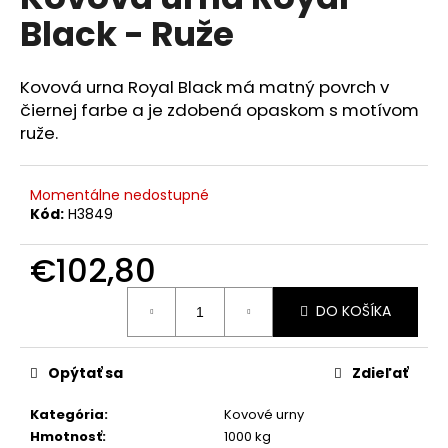
je
á
Black - Ruže
0,0
z
j
5
s
hviezdičiek.
Kovová urna Royal Black má matný povrch v
ť
čiernej farbe a je zdobená opaskom s motívom
?
ruže.
Momentálne nedostupné
Kód:
H3849
HĽADAŤ
€102,80
Jednotková
DO KOŠÍKA
cena:
O
d
p
Opýtať sa
Zdieľať
o
r
Kategória
:
Kovové urny
ú
Hmotnosť
:
1000 kg