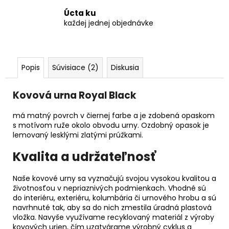
Úcta ku
každej jednej objednávke
Popis
Súvisiace (2)
Diskusia
Kovová urna Royal Black
má matný povrch v čiernej farbe a je zdobená opaskom
s motívom ruže okolo obvodu urny. Ozdobný opasok je
lemovaný lesklými zlatými prúžkami.
Kvalita a udržateľnosť
Naše kovové urny sa vyznačujú svojou vysokou kvalitou a
životnosťou v nepriaznivých podmienkach. Vhodné sú
do interiéru, exteriéru, kolumbária či urnového hrobu a sú
navrhnuté tak, aby sa do nich zmestila úradná plastová
vložka. Navyše využívame recyklovaný materiál z výroby
kovových urien, čím uzatvárame výrobný cyklus a