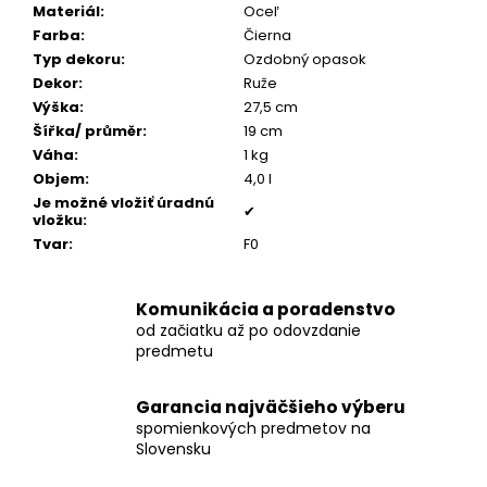
č
Materiál
:
Oceľ
a
Farba
:
Čierna
m
Typ dekoru
:
Ozdobný opasok
e
Dekor
:
Ruže
Výška
:
27,5 cm
Šířka/ průměr
:
19 cm
POZLÁTENÝ
Váha
:
1 kg
PRSTEŇ
ZELENÝ
Objem
:
4,0 l
ACHÁT
Je možné vložiť úradnú
✔
vložku
:
€160
Tvar
:
F0
Komunikácia a poradenstvo
od začiatku až po odovzdanie
predmetu
Garancia najväčšieho výberu
spomienkových predmetov na
Slovensku