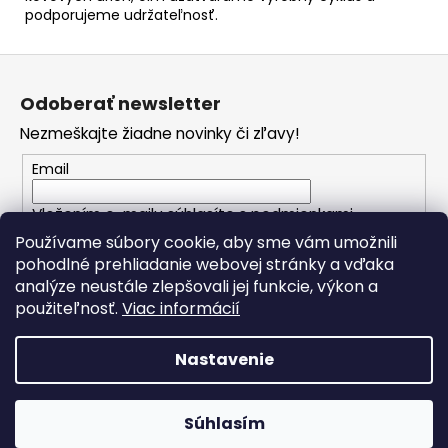
podporujeme udržateľnosť.
Z
á
Odoberať newsletter
p
Nezmeškajte žiadne novinky či zľavy!
ä
t
Email
i
Vložením e-mailu súhlasíte s
podmienkami
e
ochrany osobných údajov
Používame súbory cookie, aby sme vám umožnili
pohodlné prehliadanie webovej stránky a vďaka
analýze neustále zlepšovali jej funkcie, výkon a
PRIHLÁSIŤ SA
použiteľnosť.
Viac informácií
Nastavenie
Vytvoril Shoptet
Copyright 2026
Spomienkové predmety
. Všetky práva
Súhlasím
vyhradené.