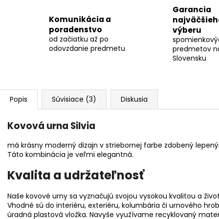
Garancia
Komunikácia a
najväčšieh
poradenstvo
výberu
od začiatku až po
spomienkový
odovzdanie predmetu
predmetov n
Slovensku
Popis
Súvisiace (3)
Diskusia
Kovová urna Silvia
má krásny moderný dizajn v striebornej farbe zdobený lepen
Táto kombinácia je veľmi elegantná.
Kvalita a udržateľnosť
Naše kovové urny sa vyznačujú svojou vysokou kvalitou a živ
Vhodné sú do interiéru, exteriéru, kolumbária či urnového hro
úradná plastová vložka. Navyše využívame recyklovaný mater