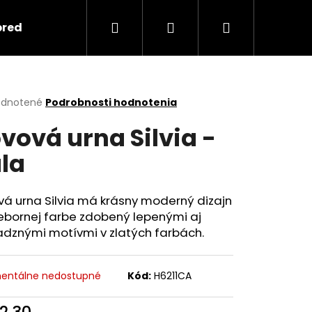
Hľadať
Prihlásenie
Nákupný
predmety
Keramika
Ako objednať spomi
košík
erné
dnotené
Podrobnosti hodnotenia
tenie
vová urna Silvia -
ktu
la
ičiek.
á urna Silvia má krásny moderný dizajn
iebornej farbe zdobený lepenými aj
dznými motívmi v zlatých farbách.
Nasledujúce
entálne nedostupné
Kód:
H6211CA
2,30