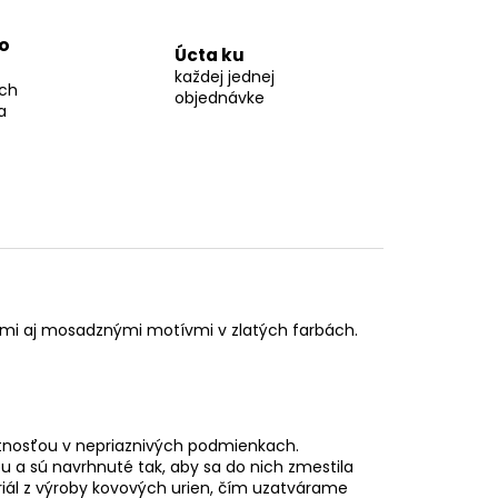
o
Úcta ku
každej jednej
ch
objednávke
a
ými aj mosadznými motívmi v zlatých farbách.
otnosťou v nepriaznivých podmienkach.
bu a sú navrhnuté tak, aby sa do nich zmestila
iál z výroby kovových urien, čím uzatvárame