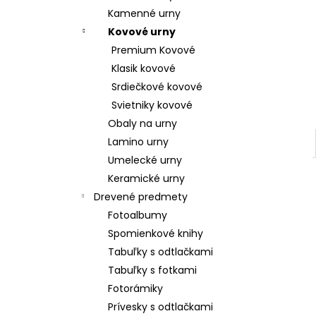
Kamenné urny
Kovové urny
Premium Kovové
Klasik kovové
Srdiečkové kovové
Svietniky kovové
Obaly na urny
Lamino urny
Umelecké urny
Keramické urny
Drevené predmety
Fotoalbumy
Spomienkové knihy
Tabuľky s odtlačkami
Tabuľky s fotkami
Fotorámiky
Prívesky s odtlačkami