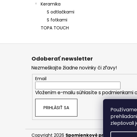
Keramika
S odtlačkami
S fotkami
TOPA TOUCH
Z
á
Odoberať newsletter
p
Nezmeškajte žiadne novinky či zľavy!
ä
t
Email
i
Vložením e-mailu súhlasíte s
podmienkami o
e
PRIHLÁSIŤ SA
Používame 
prehliadan
zlepšovali 
Copyright 2026
Spomienkové predmety
. Všet