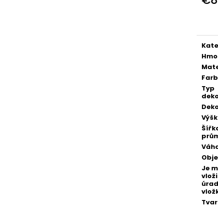
POZLÁTENÝ PRSTEŇ ZELENÝ ACHÁT
POZLÁTENÝ PRS
Jedn
€160
€160
cena
Kate
Hmo
Mate
Far
Typ
deko
Deko
Výš
Šířk
prů
Váh
Obj
Je 
vloži
úra
vlož
Tvar