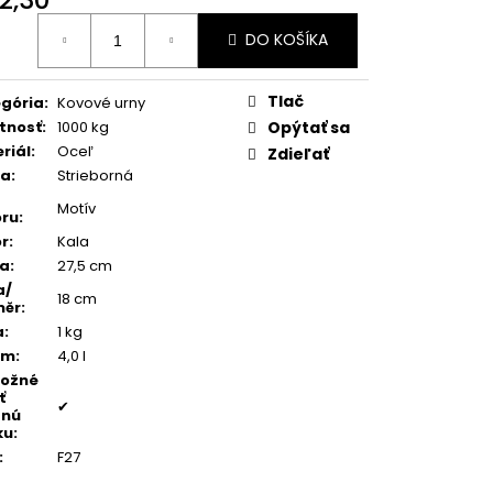
TEŇ MODRÝ ACHÁT
otková
DO KOŠÍKA
:
Tlač
gória
:
Kovové urny
tnosť
:
1000 kg
Opýtať sa
riál
:
Oceľ
Zdieľať
ba
:
Strieborná
Motív
ru
:
r
:
Kala
ka
:
27,5 cm
a/
18 cm
měr
:
a
:
1 kg
em
:
4,0 l
možné
ť
✔
dnú
ku
:
:
F27