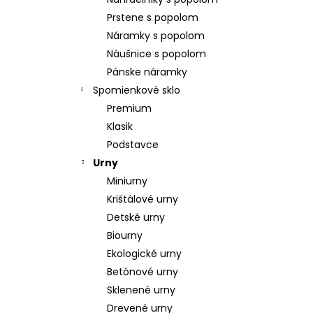
POZLÁTENÝ PRSTEŇ PERLEŤ
Prstene s popolom
€160
Náramky s popolom
Náušnice s popolom
Pánske náramky
Spomienkové sklo
Premium
Klasik
Podstavce
Urny
Miniurny
Krištálové urny
Detské urny
Biourny
Ekologické urny
Betónové urny
Sklenené urny
Drevené urny