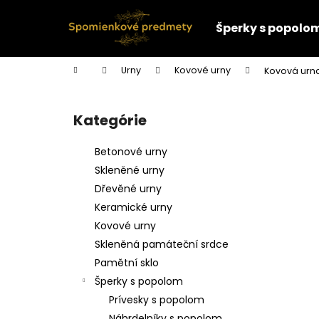
K
Prejsť
na
o
Šperky s popolo
obsah
Späť
Späť
š
do
do
í
Domov
Urny
Kovové urny
Kovová urna 
k
obchodu
obchodu
B
o
Kategórie
Preskočiť
č
kategórie
n
Betonové urny
ý
Skleněné urny
p
Dřevěné urny
a
Keramické urny
n
Kovové urny
e
Skleněná památeční srdce
l
Pamětní sklo
Šperky s popolom
Prívesky s popolom
Náhrdelníky s popolom