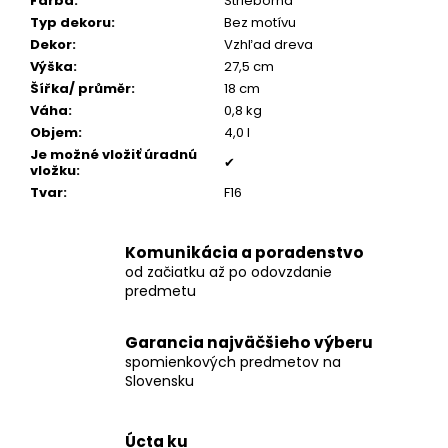
č
Farba
:
Strieborná
a
Typ dekoru
:
Bez motívu
m
Dekor
:
Vzhľad dreva
e
Výška
:
27,5 cm
Šířka/ průměr
:
18 cm
Váha
:
0,8 kg
BIOURNA
Objem
:
4,0 l
10
Je možné vložiť úradnú
✔
€147
vložku
:
Tvar
:
F16
Komunikácia a poradenstvo
od začiatku až po odovzdanie
predmetu
Garancia najväčšieho výberu
spomienkových predmetov na
Slovensku
Úcta ku