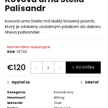
je
á
Palisandr
0,0
z
j
5
s
hviezdičiek.
Kovová urna Stella má lesklý brúsený povrch,
ť
ktorý je zdobený ozdobným pásikom do dekoru
?
dreva palisander.
Momentálne nedostupné
Kód:
V2742
HĽADAŤ
€120
DO KOŠÍKA
Jednotková
O
cena:
d
Opýtať sa
Zdieľať
p
o
Kategória
:
Kovové urny
r
Hmotnosť
:
800 kg
ú
Materiál
:
Oceľ