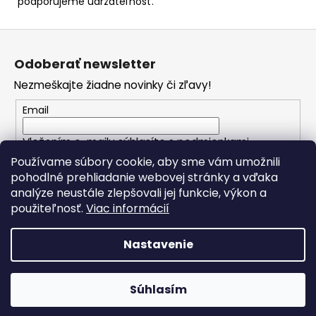
podporujeme udržateľnosť.
Z
á
Odoberať newsletter
p
Nezmeškajte žiadne novinky či zľavy!
ä
t
Email
i
Vložením e-mailu súhlasíte s
podmienkami
e
ochrany osobných údajov
Používame súbory cookie, aby sme vám umožnili
pohodlné prehliadanie webovej stránky a vďaka
analýze neustále zlepšovali jej funkcie, výkon a
PRIHLÁSIŤ SA
použiteľnosť.
Viac informácií
Nastavenie
Vytvoril Shoptet
Copyright 2026
Spomienkové predmety
. Všetky práva
Súhlasím
vyhradené.