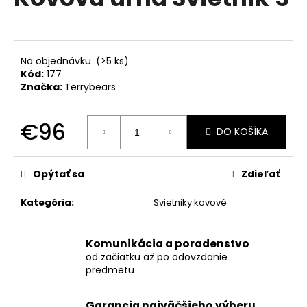
je
á
0,0
z
j
5
s
hviezdičiek.
Na objednávku
(>5 ks)
ť
Kód:
177
?
Značka:
Terrybears
€96
DO KOŠÍKA
Jednotková
HĽADAŤ
cena:
Opýtať sa
Zdieľať
Kategória
:
Svietniky kovové
O
d
Komunikácia a poradenstvo
p
od začiatku až po odovzdanie
o
predmetu
r
ú
Garancia najväčšieho výberu