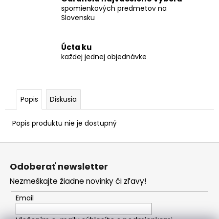
č
spomienkových predmetov na
a
Slovensku
m
e
Úcta ku
každej jednej objednávke
POZLÁTENÝ
PRSTEŇ
PERLEŤ
€160
Popis
Diskusia
Popis produktu nie je dostupný
Z
á
Odoberať newsletter
p
Nezmeškajte žiadne novinky či zľavy!
ä
t
Email
i