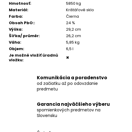
č
Hmotnosť
:
5850 kg
a
Materiál
:
Krištáľové sklo
m
Farba
:
Čierna
e
Obsah PbO:
:
24 %
Výška
:
29,2 cm
Šířka/ průměr
:
26,2 cm
STROM
ŽIVOTA
Váha
:
5,85 kg
MEDAILÓNIK
Objem
:
6,5 l
S
Je možné vložiť úradnú
POPOLOM
✖
vložku
:
€199
Komunikácia a poradenstvo
od začiatku až po odovzdanie
predmetu
Garancia najväčšieho výberu
spomienkových predmetov na
Slovensku