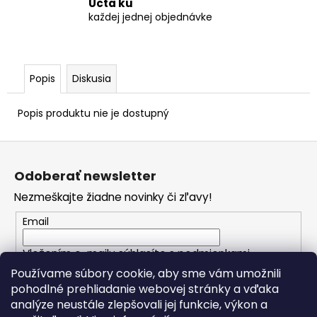
Úcta ku
každej jednej objednávke
Popis
Diskusia
Popis produktu nie je dostupný
Z
á
Odoberať newsletter
p
Nezmeškajte žiadne novinky či zľavy!
ä
t
Email
i
Vložením e-mailu súhlasíte s
podmienkami
e
ochrany osobných údajov
Používame súbory cookie, aby sme vám umožnili
pohodlné prehliadanie webovej stránky a vďaka
analýze neustále zlepšovali jej funkcie, výkon a
PRIHLÁSIŤ SA