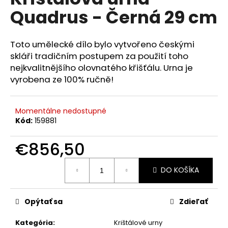
je
á
Quadrus - Černá 29 cm
0,0
z
j
5
s
hviezdičiek.
Toto umělecké dílo bylo vytvořeno českými
ť
skláři tradičním postupem za použití toho
?
nejkvalitnějšího olovnatého křišťálu. Urna je
vyrobena ze 100% ručně!
Momentálne nedostupné
HĽADAŤ
Kód:
159881
€856,50
O
Jednotková
DO KOŠÍKA
cena:
d
p
o
Opýtať sa
Zdieľať
r
ú
Kategória
:
Krištálové urny