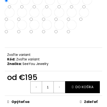
č
a
m
e
OVÁLIK
SO
ZIRKÓNMI
€159
Zvoľte variant
Kód:
Zvoľte variant
Značka:
SeeYou Jewelry
od
€195
Jednotková
DO KOŠÍKA
cena:
Opýtať sa
Zdieľať