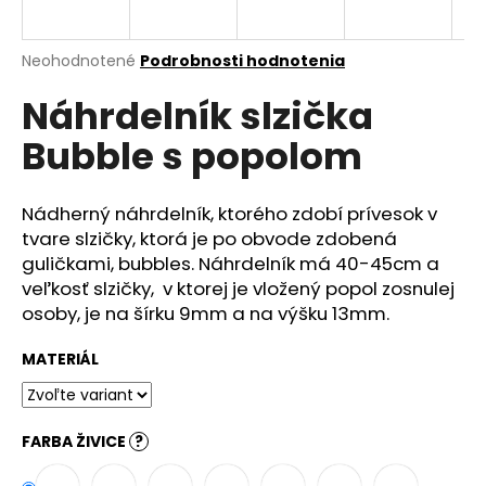
á
j
Priemerné
Neohodnotené
Podrobnosti hodnotenia
s
hodnotenie
Náhrdelník slzička
produktu
ť
je
?
Bubble s popolom
0,0
z
5
hviezdičiek.
Nádherný náhrdelník, ktorého zdobí prívesok v
tvare slzičky, ktorá je po obvode zdobená
HĽADAŤ
guličkami, bubbles. Náhrdelník má 40-45cm a
veľkosť slzičky, v ktorej je vložený popol zosnulej
osoby, je na šírku 9mm a na výšku 13mm.
O
MATERIÁL
d
p
o
r
FARBA ŽIVICE
?
ú