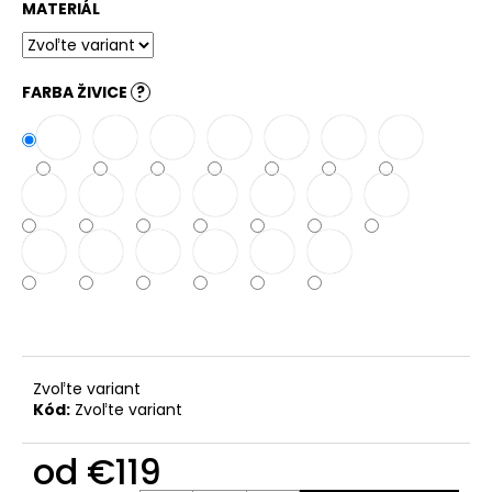
č
MATERIÁL
a
m
e
FARBA ŽIVICE
?
PÁNSKY
COGNAC
NÁRAMOK,
BRÚSENÁ
KOŽA
€160
Zvoľte variant
Kód:
Zvoľte variant
od
€119