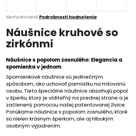
á
j
Priemerné
Neohodnotené
Podrobnosti hodnotenia
s
hodnotenie
Náušnice kruhové so
produktu
ť
je
?
zirkónmi
0,0
z
5
hviezdičiek.
Náušnice s popolom zosnulého: Elegancia a
spomienka v jednom
HĽADAŤ
Spomienkové náušnice sú jedinečným
spôsobom, ako uchovať pamiatku na milovanú
osobu. Tieto špeciálne náušnice obsahujú popol
O
v šperku, ktorý je viditeľný na prednej strane a je
d
začlenený pomocou našej patentovanej živice.
p
Ponúkame náušnice s popolom zosnulého, ktoré
o
sú nielen krásnym šperkom, ale aj hlbokým
r
osobným vyjadrením.
ú