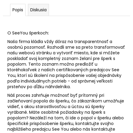
Popis
Diskusia
O SeeYou šperkoch:
Naša firma kládla vždy dôraz na transparentnosť a
osobnú pozornosť. Rozhodli sme sa preto transformovať
našu webovú stránku a vytvoriť miesto, kde si môžete
poskladať svoj kompletný zoznam želaní pre šperk s
popolom. Tento zoznam možno predložiť u
ktoréhokoľvek z našich certifikovaných predajcov See
You, ktorí sú školení na prispôsobenie vašej objednávky
podľa individuálnych potrieb - od správnej veľkosti
prsteňov po dĺžku náhrdelníka.
Náš proces zahrňuje možnosť byť prítomný pri
začleňovaní popola do šperku, čo zákazníkom umožňuje
vidieť, s akou starostlivosťou a úctou sú šperky
vyrábané. Máte osobitné požiadavky na šperk s
popolom? Nezáleží na tom, či ide o popol v šperku alebo
špecifické prispôsobenie šperku, kontaktujte svojho
najbližšieho predajcu See You alebo nás kontaktujte