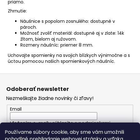
priamo.
Zhrnutie:
Náušnice s popolom zosnulého: dostupné v
pároch.
Možnosť zvoliť materiál: dostupné aj v zlate: 14k
žltom, bielom aj ružovom.
Rozmery náušníc: priemer 8 mm.
Uchovajte spomienky na svojich blízkych výnimočne a s
úctou pomocou našich spomienkových náušníc.
Z
á
Odoberať newsletter
p
Nezmeškajte žiadne novinky či zľavy!
ä
t
Email
i
Vložením e-mailu súhlasíte s
podmienkami
e
ochrany osobných údajov
Používame súbory cookie, aby sme vám umožnili
pohodlné prehliadanie webovej stránky a vďaka