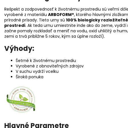
Rešpekt a zodpovednosť k životnému prostrediu sú veľmi dôle
vyrobené z materiálu
ARBOFORM®
, ktorého hlavnými zložkam
prírodné prísady. Tieto urny sú
100% biologicky rozložiteľné
prostredí
. Ak teda urnu umiestnite inde ako do zeme, vydrž
začne pomaly rozkladať a meniť na vodu, oxid uhličitý a hum
zemi a trvá približne 5 rokov, kým sa úplne rozloží).
Výhody:
Šetrné k životnému prostrediu
Vyrobené z obnoviteľných zdrojov
V suchu vydrží vcelku
Široká ponuka
Hlavné Parametre