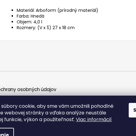
Materiál: Arboform (prírodný materiál)
Farba: Hnedá
Objem: 4,0 l
Rozmery: (V x Š) 27 x 18 cm
chrany osobných údajov
súbory cookie, aby sme vám umožnili pohodlné
ie webovej stránky a vďaka analýze neustále
jej funkcie, výkon a použiteľnosť.
Viac informácií
ky práva vyhradené.
nie