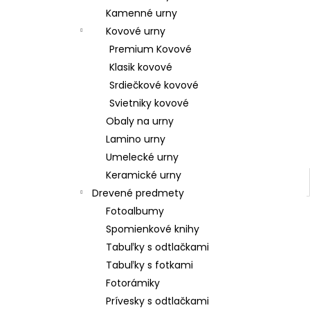
Kamenné urny
Kovové urny
Premium Kovové
Klasik kovové
Srdiečkové kovové
Svietniky kovové
Obaly na urny
Lamino urny
Umelecké urny
Keramické urny
Drevené predmety
Fotoalbumy
Spomienkové knihy
Tabuľky s odtlačkami
Tabuľky s fotkami
Fotorámiky
Prívesky s odtlačkami