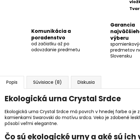
vlož
Tvar
Garancia
Komunikácia a
najväčšieh
poradenstvo
výberu
od začiatku až po
spomienkový
odovzdanie predmetu
predmetov n
Slovensku
Popis
Súvisiace (8)
Diskusia
Ekologická urna Crystal Srdce
Ekologická urna Crystal Srdce má povrch v hnedej farbe a je
kamienkami Swarovski do motívu srdca. Veko je zdobené les
pôsobí veľmi elegantne.
Čo sú ekologické urny a aké sú ich