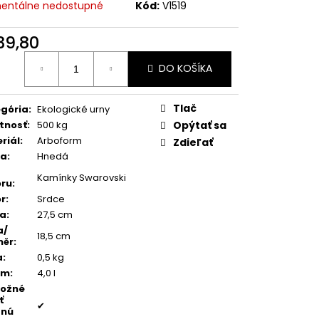
TEŇ MODRÝ ACHÁT
entálne nedostupné
Kód:
V1519
39,80
otková
DO KOŠÍKA
:
Tlač
gória
:
Ekologické urny
tnosť
:
500 kg
Opýtať sa
riál
:
Arboform
Zdieľať
ba
:
Hnedá
Kamínky Swarovski
ru
:
r
:
Srdce
ka
:
27,5 cm
a/
18,5 cm
měr
:
a
:
0,5 kg
em
:
4,0 l
možné
ť
✔
dnú