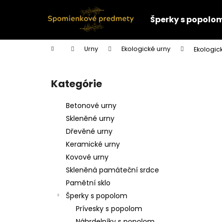
K
Prejsť
na
o
Šperky s popolo
obsah
Späť
Späť
š
do
do
í
Domov
Urny
Ekologické urny
Ekologic
k
obchodu
obchodu
B
o
Kategórie
Preskočiť
č
kategórie
n
Betonové urny
ý
Skleněné urny
p
Dřevěné urny
a
Keramické urny
n
Kovové urny
e
Skleněná památeční srdce
l
Pamětní sklo
Šperky s popolom
Prívesky s popolom
Náhrdelníky s popolom