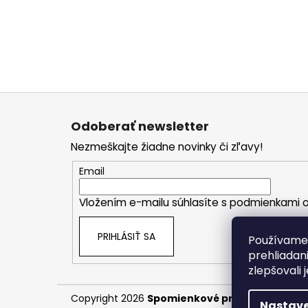
Z
á
Odoberať newsletter
p
Nezmeškajte žiadne novinky či zľavy!
ä
t
Email
i
Vložením e-mailu súhlasíte s
podmienkami o
e
PRIHLÁSIŤ SA
Používame 
prehliadan
zlepšovali 
Copyright 2026
Spomienkové predmety
. Všet
Nastave