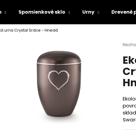
m
Spomienkové sklo
Urny
Drevené 
ká urna Crystal Srdce - Hnedá
Čo potrebujete nájsť?
Priem
Neoho
hodno
Ek
produ
HĽADAŤ
je
Cr
0,0
z
H
5
Odporúčame
hviezd
Ekolo
povrc
skla
Swar