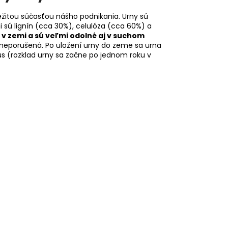
žitou súčasťou nášho podnikania. Urny sú
i sú lignín (cca 30%), celulóza (cca 60%) a
 v zemi a sú veľmi odolné aj v suchom
í neporušená. Po uložení urny do zeme sa urna
us (rozklad urny sa začne po jednom roku v