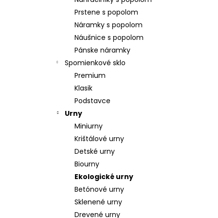
POZLÁTENÝ PRSTEŇ PERLEŤ
Prstene s popolom
€160
Náramky s popolom
Náušnice s popolom
Pánske náramky
Spomienkové sklo
Premium
Klasik
Podstavce
Urny
Miniurny
Krištálové urny
Detské urny
Biourny
Ekologické urny
Betónové urny
Sklenené urny
Drevené urny