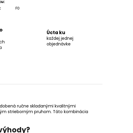
ku
:
:
F0
o
Úcta ku
každej jednej
ch
objednávke
a
 zdobená ručne skladanými kvalitnými
klým strieborným pruhom. Táto kombinácia
 výhody?