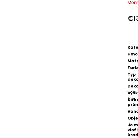
POZLÁTENÝ PRSTEŇ ZELENÝ ACHÁT
POZLÁTENÝ PRS
Mom
€160
€160
€1
Jedn
cena
Kate
Hmo
Mate
Far
Typ
deko
Deko
Výš
Šířk
prů
Váh
Obj
Je 
vloži
úra