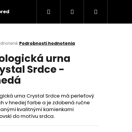
Hľadať
Prihlásenie
Nákupný
predmety
Keramika
Ako objednať spomi
košík
erné
dnotené
Podrobnosti hodnotenia
tenie
ologická urna
ktu
ystal Srdce -
nedá
ičiek.
gická urna Crystal Srdce má perleťový
h v hnedej farbe a je zdobená ručne
danými kvalitnými kamienkami
Nasledujúce
ovski do motívu srdca.