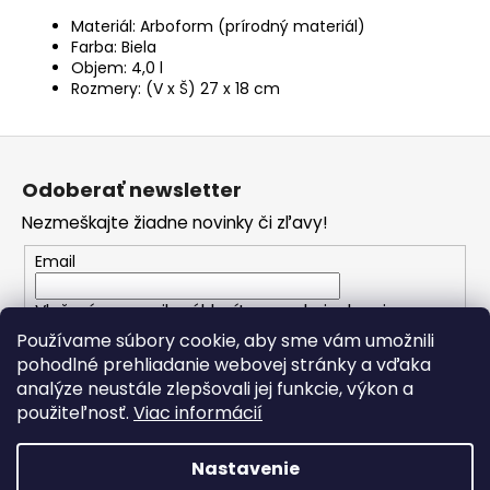
Materiál: Arboform (prírodný materiál)
Farba: Biela
Objem: 4,0 l
Rozmery: (V x Š) 27 x 18 cm
Z
á
Odoberať newsletter
p
Nezmeškajte žiadne novinky či zľavy!
ä
t
Email
i
Vložením e-mailu súhlasíte s
podmienkami
e
ochrany osobných údajov
Používame súbory cookie, aby sme vám umožnili
pohodlné prehliadanie webovej stránky a vďaka
analýze neustále zlepšovali jej funkcie, výkon a
PRIHLÁSIŤ SA
použiteľnosť.
Viac informácií
Nastavenie
Vytvoril Shoptet