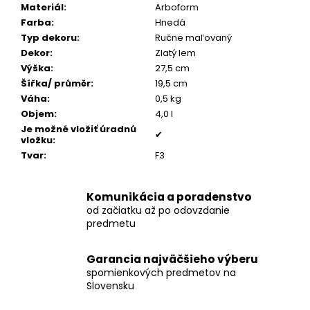
č
Materiál
:
Arboform
a
Farba
:
Hnedá
m
Typ dekoru
:
Ručne maľovaný
e
Dekor
:
Zlatý lem
Výška
:
27,5 cm
Šířka/ průměr
:
19,5 cm
OVÁLIK
Váha
:
0,5 kg
SO
ZIRKÓNMI
Objem
:
4,0 l
Je možné vložiť úradnú
€159
✔
vložku
:
Tvar
:
F3
Komunikácia a poradenstvo
od začiatku až po odovzdanie
predmetu
Garancia najväčšieho výberu
spomienkových predmetov na
Slovensku