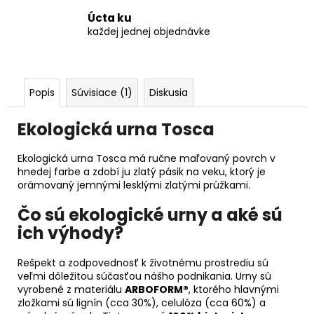
Úcta ku
každej jednej objednávke
Popis
Súvisiace (1)
Diskusia
Ekologická urna Tosca
Ekologická urna Tosca má ručne maľovaný povrch v
hnedej farbe a zdobí ju zlatý pásik na veku, ktorý je
orámovaný jemnými lesklými zlatými prúžkami.
Čo sú ekologické urny a aké sú
ich výhody?
Rešpekt a zodpovednosť k životnému prostrediu sú
veľmi dôležitou súčasťou nášho podnikania. Urny sú
vyrobené z materiálu
ARBOFORM®
, ktorého hlavnými
zložkami sú lignín (cca 30%), celulóza (cca 60%) a