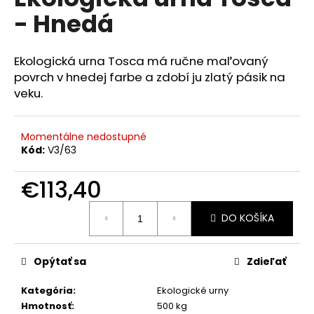
je
á
- Hnedá
0,0
z
j
5
s
hviezdičiek.
Ekologická urna Tosca má ručne maľovaný
ť
povrch v hnedej farbe a zdobí ju zlatý pásik na
?
veku.
Momentálne nedostupné
Kód:
V3/63
HĽADAŤ
€113,40
Jednotková
DO KOŠÍKA
cena:
O
d
p
Opýtať sa
Zdieľať
o
r
Kategória
:
Ekologické urny
ú
Hmotnosť
:
500 kg