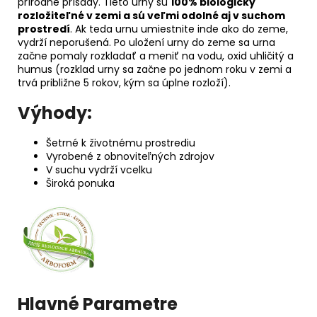
prírodné prísady. Tieto urny sú
100% biologicky
rozložiteľné v zemi a sú veľmi odolné aj v suchom
prostredí
. Ak teda urnu umiestnite inde ako do zeme,
vydrží neporušená. Po uložení urny do zeme sa urna
začne pomaly rozkladať a meniť na vodu, oxid uhličitý a
humus (rozklad urny sa začne po jednom roku v zemi a
trvá približne 5 rokov, kým sa úplne rozloží).
Výhody:
Šetrné k životnému prostrediu
Vyrobené z obnoviteľných zdrojov
V suchu vydrží vcelku
Široká ponuka
Hlavné Parametre