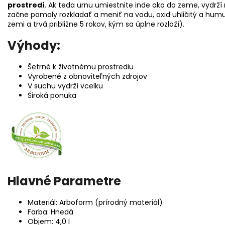
prostredí
. Ak teda urnu umiestnite inde ako do zeme, vydrž
začne pomaly rozkladať a meniť na vodu, oxid uhličitý a hum
zemi a trvá približne 5 rokov, kým sa úplne rozloží).
Výhody:
Šetrné k životnému prostrediu
Vyrobené z obnoviteľných zdrojov
V suchu vydrží vcelku
Široká ponuka
Hlavné Parametre
Materiál: Arboform (prírodný materiál)
Farba: Hnedá
Objem: 4,0 l