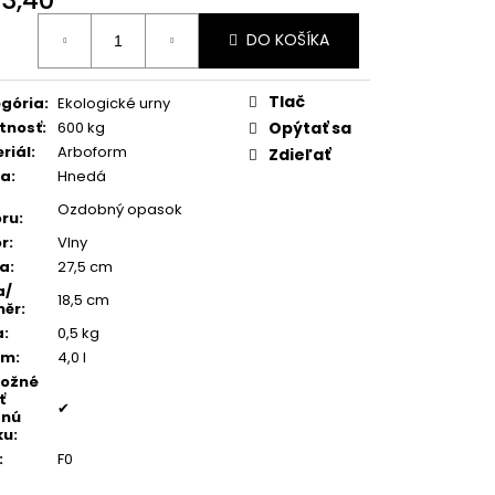
TEŇ MODRÝ ACHÁT
otková
DO KOŠÍKA
:
Tlač
gória
:
Ekologické urny
tnosť
:
600 kg
Opýtať sa
riál
:
Arboform
Zdieľať
ba
:
Hnedá
Ozdobný opasok
ru
:
r
:
Vlny
ka
:
27,5 cm
a/
18,5 cm
měr
:
a
:
0,5 kg
em
:
4,0 l
možné
ť
✔
dnú
ku
:
:
F0