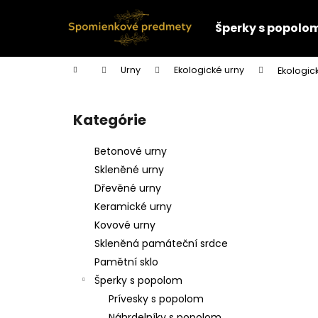
K
Prejsť
na
o
Šperky s popolo
obsah
Späť
Späť
š
do
do
í
Domov
Urny
Ekologické urny
Ekologic
k
obchodu
obchodu
B
o
Kategórie
Preskočiť
č
kategórie
n
Betonové urny
ý
Skleněné urny
p
Dřevěné urny
a
Keramické urny
n
Kovové urny
e
Skleněná památeční srdce
l
Pamětní sklo
Šperky s popolom
Prívesky s popolom
Náhrdelníky s popolom