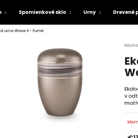
m
Spomienkové sklo
Urny
Drevené 
ká urna Wave II - Fumé
Čo potrebujete nájsť?
Priem
Neoho
hodno
Ek
produ
HĽADAŤ
je
Wa
0,0
z
5
Odporúčame
hviezd
Ekolo
v od
motí
Mom
€1