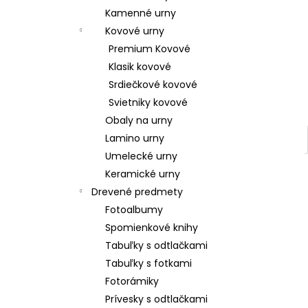
Kamenné urny
Kovové urny
Premium Kovové
Klasik kovové
Srdiečkové kovové
Svietniky kovové
Obaly na urny
Lamino urny
Umelecké urny
Keramické urny
Drevené predmety
Fotoalbumy
Spomienkové knihy
Tabuľky s odtlačkami
Tabuľky s fotkami
Fotorámiky
Prívesky s odtlačkami