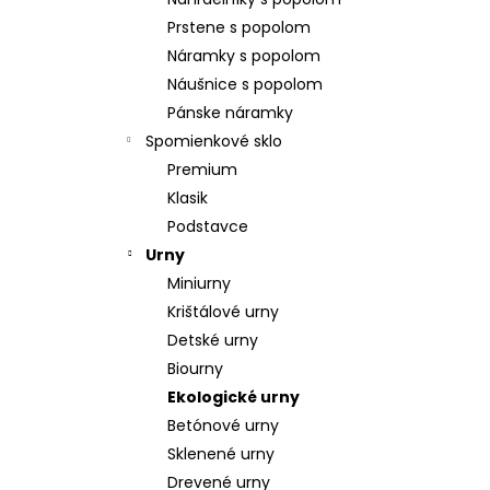
POZLÁTENÝ PRSTEŇ PERLEŤ
Prstene s popolom
€160
Náramky s popolom
Náušnice s popolom
Pánske náramky
Spomienkové sklo
Premium
Klasik
Podstavce
Urny
Miniurny
Krištálové urny
Detské urny
Biourny
Ekologické urny
Betónové urny
Sklenené urny
Drevené urny