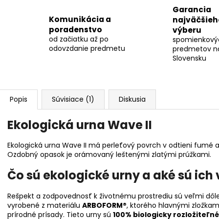
Garancia
Komunikácia a
najväčšieh
poradenstvo
výberu
od začiatku až po
spomienkový
odovzdanie predmetu
predmetov n
Slovensku
Popis
Súvisiace (1)
Diskusia
Ekologická urna Wave II
Ekologická urna Wave II má perleťový povrch v odtieni fumé
Ozdobný opasok je orámovaný leštenými zlatými prúžkami.
Čo sú ekologické urny a aké sú ich
Rešpekt a zodpovednosť k životnému prostrediu sú veľmi dôle
vyrobené z materiálu
ARBOFORM®
, ktorého hlavnými zložkam
prírodné prísady. Tieto urny sú
100% biologicky rozložiteľné