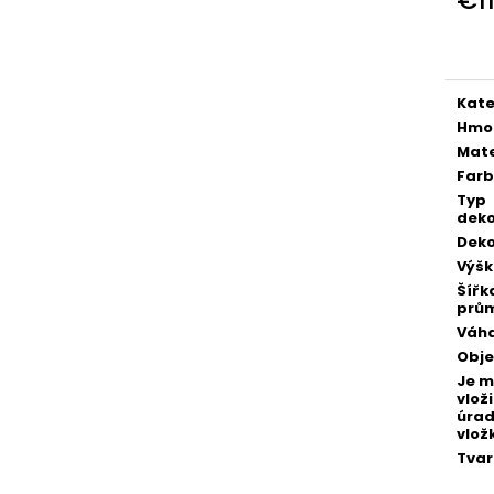
POZLÁTENÝ PRSTEŇ ZELENÝ ACHÁT
POZLÁTENÝ PRS
Jedn
€160
€160
cena
Kate
Hmo
Mate
Far
Typ
deko
Deko
Výš
Šířk
prů
Váh
Obj
Je 
vloži
úra
vlož
Tvar