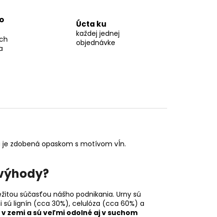
o
Úcta ku
každej jednej
ch
objednávke
a
 a je zdobená opaskom s motívom vĺn.
 výhody?
žitou súčasťou nášho podnikania. Urny sú
i sú lignín (cca 30%), celulóza (cca 60%) a
 v zemi a sú veľmi odolné aj v suchom