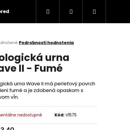
Hľadať
Prihlásenie
Nákupný
predmety
Keramika
Ako objednať spomi
košík
erné
dnotené
Podrobnosti hodnotenia
tenie
ologická urna
ktu
ve II - Fumé
ičiek.
gická urna Wave II má perleťový povrch
tieni fumé a je zdobená opaskom s
vom vĺn.
Nasledujúce
entálne nedostupné
Kód:
V1575
13,40