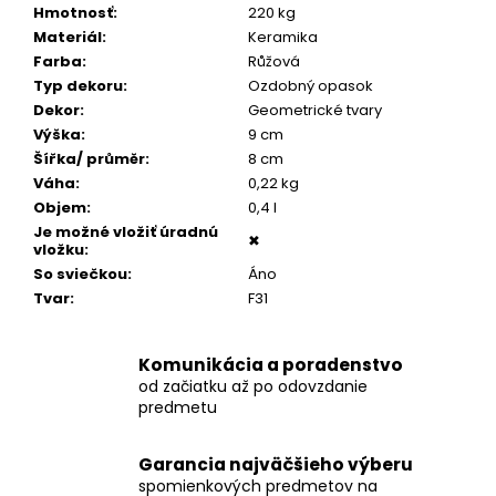
č
Hmotnosť
:
220 kg
a
Materiál
:
Keramika
m
Farba
:
Růžová
e
Typ dekoru
:
Ozdobný opasok
Dekor
:
Geometrické tvary
Výška
:
9 cm
STROM
ŽIVOTA
Šířka/ průměr
:
8 cm
MEDAILÓNIK
Váha
:
0,22 kg
S
Objem
:
0,4 l
POPOLOM
Je možné vložiť úradnú
✖
€199
vložku
:
So sviečkou
:
Áno
Tvar
:
F31
Komunikácia a poradenstvo
od začiatku až po odovzdanie
predmetu
Garancia najväčšieho výberu
spomienkových predmetov na