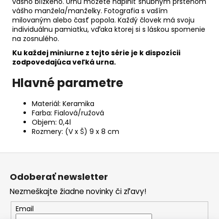
vášho blízkeho. Urnu môžete naplniť snubným prsteňom
vášho manžela/manželky. Fotografia s vaším
milovaným alebo časť popola. Každý človek má svoju
individuálnu pamiatku, vďaka ktorej si s láskou spomenie
na zosnulého.
Ku každej miniurne z tejto série je k dispozícii
zodpovedajúca veľká urna.
Hlavné parametre
Materiál: Keramika
Farba: Fialová/ružová
Objem: 0,4l
Rozmery: (V x Š) 9 x 8 cm
Z
á
Odoberať newsletter
p
Nezmeškajte žiadne novinky či zľavy!
ä
t
Email