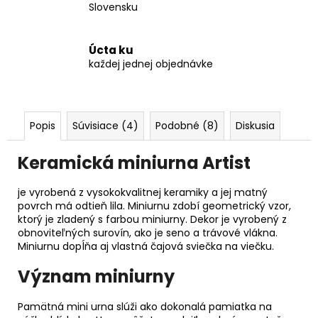
Slovensku
Úcta ku
každej jednej objednávke
Popis
Súvisiace (4)
Podobné (8)
Diskusia
Keramická miniurna Artist
je vyrobená z vysokokvalitnej keramiky a jej matný
povrch má odtieň lila. Miniurnu zdobí geometrický vzor,
ktorý je zladený s farbou miniurny. Dekor je vyrobený z
obnoviteľných surovín, ako je seno a trávové vlákna.
Miniurnu dopĺňa aj vlastná čajová sviečka na viečku.
Význam miniurny
Pamätná mini urna slúži ako dokonalá pamiatka na