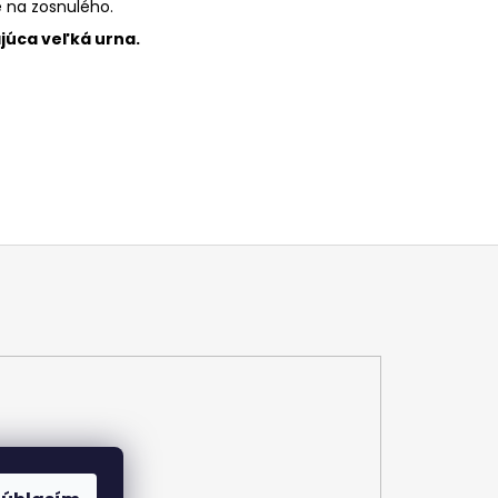
e na zosnulého.
ajúca veľká urna.