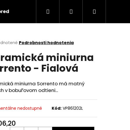
Hľadať
Prihlásenie
Nákupný
predmety
Keramika
Ako objednať spomi
košík
erné
dnotené
Podrobnosti hodnotenia
tenie
ramická miniurna
ktu
rrento - Fialová
ičiek.
mická miniurna Sorrento má matný
h v bobuľovom odtieni...
entálne nedostupné
Kód:
VP861202L
Nasledujúce
06,20
otková