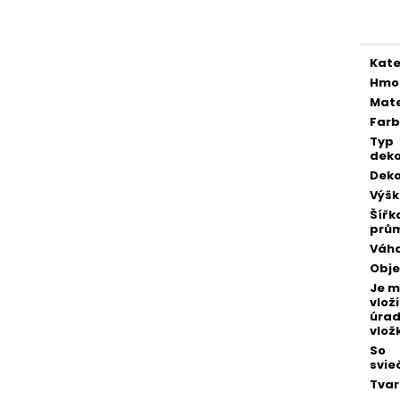
POZLÁTENÝ PRSTEŇ ZELENÝ ACHÁT
POZLÁTENÝ PRS
cena
€160
€160
Kate
Hmo
Mate
Far
Typ
deko
Deko
Výš
Šířk
prů
Váh
Obj
Je 
vloži
úra
vlož
So
svie
Tvar