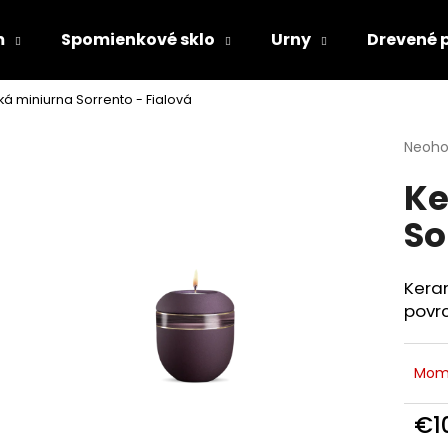
m
Spomienkové sklo
Urny
Drevené 
á miniurna Sorrento - Fialová
Čo potrebujete nájsť?
Priem
Neoho
hodno
Ke
produ
HĽADAŤ
je
So
0,0
z
5
Odporúčame
hviezd
Kera
povrc
Mom
€1
Jedn