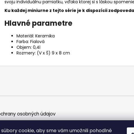
svoju individuálnu pamiatku, vďaka ktorej si s láskou spomeni
Ku každej miniurne z tejto série je k dispozícii zodpoved
Hlavné parametre
Materiál: Keramika
Farba: Fialová
Objem: 0,4l
Rozmery: (V x Š) 9 x 8 cm
chrany osobných údajov
súbory cookie, aby sme vám umožnili pohodlné