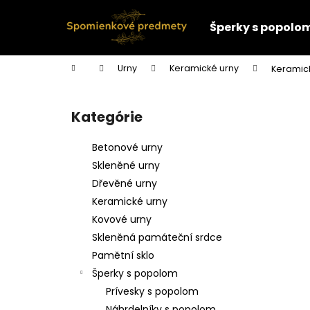
K
Prejsť
na
o
Šperky s popolo
obsah
Späť
Späť
š
do
do
í
Domov
Urny
Keramické urny
Keramick
k
obchodu
obchodu
B
o
Kategórie
Preskočiť
č
kategórie
n
Betonové urny
ý
Skleněné urny
p
Dřevěné urny
a
Keramické urny
n
Kovové urny
e
Skleněná památeční srdce
l
Pamětní sklo
Šperky s popolom
Prívesky s popolom
Náhrdelníky s popolom