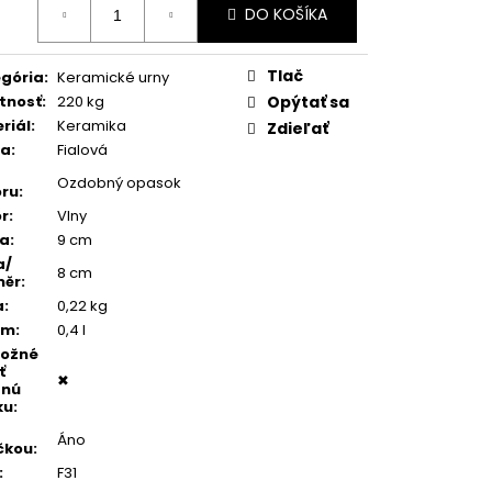
TEŇ MODRÝ ACHÁT
DO KOŠÍKA
:
Tlač
gória
:
Keramické urny
tnosť
:
220 kg
Opýtať sa
riál
:
Keramika
Zdieľať
ba
:
Fialová
Ozdobný opasok
ru
:
r
:
Vlny
ka
:
9 cm
a/
8 cm
měr
:
a
:
0,22 kg
em
:
0,4 l
možné
ť
✖
dnú
ku
:
Áno
čkou
:
:
F31