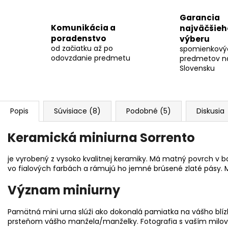
Garancia
Komunikácia a
najväčšieh
poradenstvo
výberu
od začiatku až po
spomienkový
odovzdanie predmetu
predmetov n
Slovensku
Popis
Súvisiace (8)
Podobné (5)
Diskusia
Keramická miniurna Sorrento
je vyrobený z vysoko kvalitnej keramiky. Má matný povrch v bo
vo fialových farbách a rámujú ho jemné brúsené zlaté pásy. M
Význam miniurny
Pamätná mini urna slúži ako dokonalá pamiatka na vášho blí
prsteňom vášho manžela/manželky. Fotografia s vaším milov