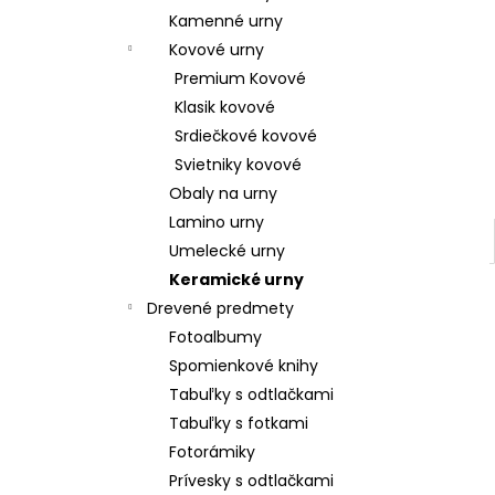
Kamenné urny
Kovové urny
Premium Kovové
Klasik kovové
Srdiečkové kovové
Svietniky kovové
Obaly na urny
Lamino urny
Umelecké urny
Keramické urny
Drevené predmety
Fotoalbumy
Spomienkové knihy
Tabuľky s odtlačkami
Tabuľky s fotkami
Fotorámiky
Prívesky s odtlačkami