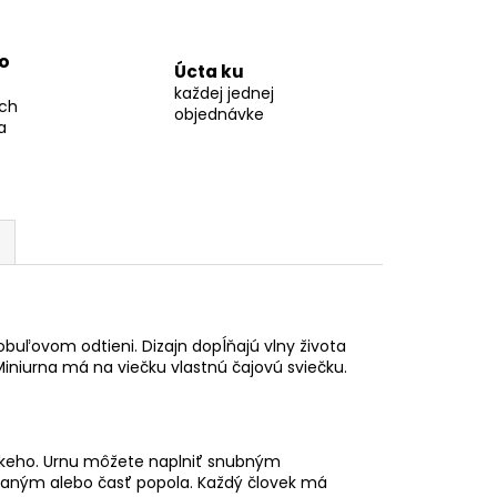
o
Úcta ku
každej jednej
ch
objednávke
a
buľovom odtieni. Dizajn dopĺňajú vlny života
iniurna má na viečku vlastnú čajovú sviečku.
zkeho. Urnu môžete naplniť snubným
aným alebo časť popola. Každý človek má