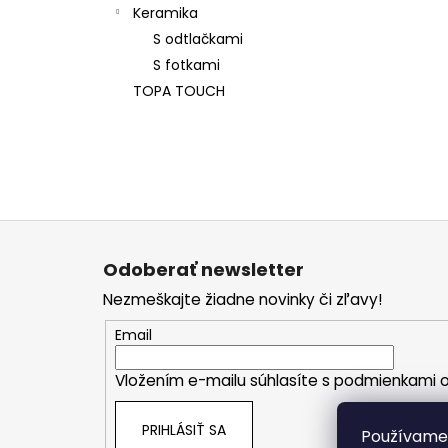
Keramika
S odtlačkami
S fotkami
TOPA TOUCH
Z
á
Odoberať newsletter
p
Nezmeškajte žiadne novinky či zľavy!
ä
t
Email
i
Vložením e-mailu súhlasíte s
podmienkami o
e
PRIHLÁSIŤ SA
Používame 