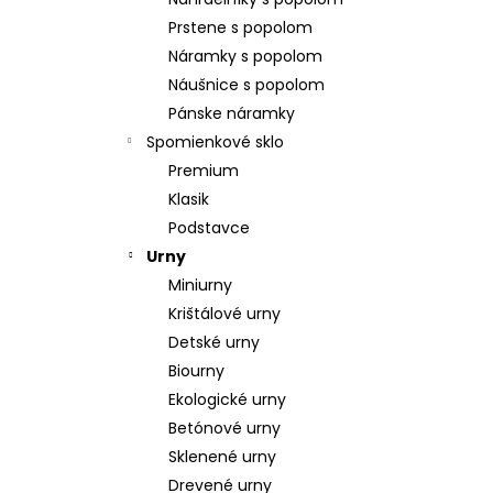
POZLÁTENÝ PRSTEŇ PERLEŤ
Prstene s popolom
€160
Náramky s popolom
Náušnice s popolom
Pánske náramky
Spomienkové sklo
Premium
Klasik
Podstavce
Urny
Miniurny
Krištálové urny
Detské urny
Biourny
Ekologické urny
Betónové urny
Sklenené urny
Drevené urny