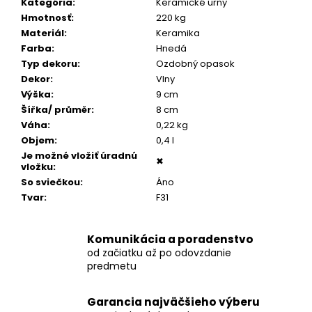
č
Kategória
:
Keramické urny
a
Hmotnosť
:
220 kg
m
Materiál
:
Keramika
e
Farba
:
Hnedá
Typ dekoru
:
Ozdobný opasok
Dekor
:
Vlny
POZLÁTENÝ
Výška
:
9 cm
PRSTEŇ
Šířka/ průměr
:
8 cm
ZELENÝ
ACHÁT
Váha
:
0,22 kg
Objem
:
0,4 l
€160
Je možné vložiť úradnú
✖
vložku
:
So sviečkou
:
Áno
Tvar
:
F31
Komunikácia a poradenstvo
od začiatku až po odovzdanie
predmetu
Garancia najväčšieho výberu