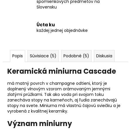
spomienkových predmetov na
Slovensku
Úcta ku
každej jednej objednávke
Popis
Súvisiace (5)
Podobné (5)
Diskusia
Keramická miniurna Cascade
má matný povrch v champagne odtieni, ktorý je
doplnený vlnovým vzorom orámovaným jemnými
zlatými prúžkami. Tak ako voda pri svojom toku
zanecháva stopy na kameňoch, aj ľudia zanechávajú
stopy na svete. Miniurna má vlastnú čajovú sviečku a je
vyrobená z kvalitnej keramiky.
Význam miniurny