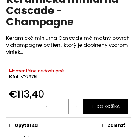
je
á
Cascade -
0,0
z
j
Champagne
5
s
hviezdičiek.
ť
Keramická miniurna Cascade má matný povrch
?
v champagne odtieni, ktorý je doplnený vzorom
vlniek...
Momentálne nedostupné
HĽADAŤ
Kód:
VP7375L
€113,40
O
Jednotková
d
DO KOŠÍKA
cena:
p
o
r
Opýtať sa
Zdieľať
ú