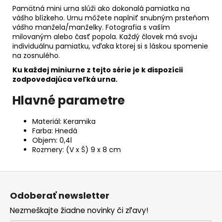
Pamätná mini urna slúži ako dokonalá pamiatka na
vášho blízkeho. Urnu môžete naplniť snubným prsteňom
vášho manžela/manželky. Fotografia s vaším
milovaným alebo časť popola. Každý človek má svoju
individuálnu pamiatku, vďaka ktorej si s láskou spomenie
na zosnulého.
Ku každej miniurne z tejto série je k dispozícii
zodpovedajúca veľká urna.
Hlavné parametre
Materiál: Keramika
Farba: Hnedá
Objem: 0,4l
Rozmery: (V x Š) 9 x 8 cm
Z
á
Odoberať newsletter
p
Nezmeškajte žiadne novinky či zľavy!
ä