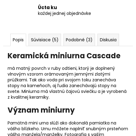
Úcta ku
každej jednej objednávke
Popis
Súvisiace (5)
Podobné (3)
Diskusia
Keramická miniurna Cascade
má matný povrch v ruby odtieni, ktorý je doplnený
vlnovým vzorom orámovaným jemnými zlatými
prúžkami. Tak ako voda pri svojom toku zanecháva
stopy na kameňoch, aj ľudia zanechávajú stopy na
svete. Miniurna má vlastnú čajovú sviečku a je vyrobená
z kvalitnej keramiky.
Význam miniurny
Pamätná mini urna slúži ako dokonalá pamiatka na
vášho blízkeho. Urnu môžete naplniť snubným prsteňom
vášho manžela/manželky. Fotografia s vaším