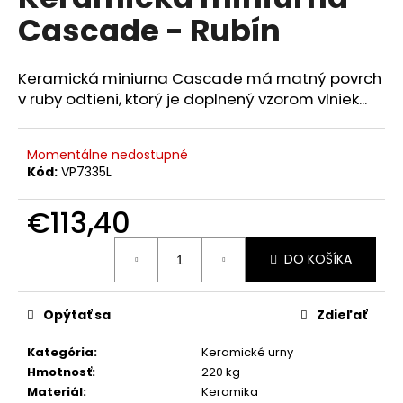
je
á
Cascade - Rubín
0,0
z
j
5
s
hviezdičiek.
Keramická miniurna Cascade má matný povrch
ť
v ruby odtieni, ktorý je doplnený vzorom vlniek...
?
Momentálne nedostupné
Kód:
VP7335L
HĽADAŤ
€113,40
Jednotková
DO KOŠÍKA
cena:
O
d
Opýtať sa
Zdieľať
p
o
Kategória
:
Keramické urny
r
Hmotnosť
:
220 kg
ú
Materiál
:
Keramika