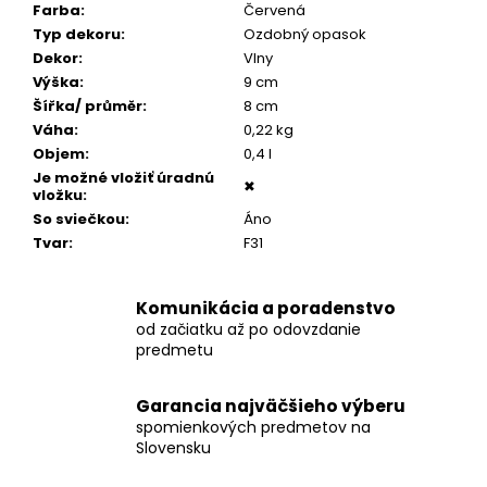
č
Farba
:
Červená
a
Typ dekoru
:
Ozdobný opasok
m
Dekor
:
Vlny
e
Výška
:
9 cm
Šířka/ průměr
:
8 cm
Váha
:
0,22 kg
OVÁLIK
Objem
:
0,4 l
SO
ZIRKÓNMI
Je možné vložiť úradnú
✖
vložku
:
€159
So sviečkou
:
Áno
Tvar
:
F31
Komunikácia a poradenstvo
od začiatku až po odovzdanie
predmetu
Garancia najväčšieho výberu
spomienkových predmetov na
Slovensku