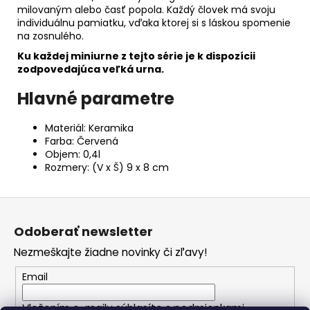
milovaným alebo časť popola. Každý človek má svoju
individuálnu pamiatku, vďaka ktorej si s láskou spomenie
na zosnulého.
Ku každej miniurne z tejto série je k dispozícii
zodpovedajúca veľká urna.
Hlavné parametre
Materiál: Keramika
Farba: Červená
Objem: 0,4l
Rozmery: (V x Š) 9 x 8 cm
Z
á
Odoberať newsletter
p
Nezmeškajte žiadne novinky či zľavy!
ä
t
Email
i
Vložením e-mailu súhlasíte s
podmienkami