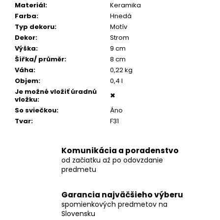
č
Materiál
:
Keramika
a
Farba
:
Hnedá
m
Typ dekoru
:
Motív
e
Dekor
:
Strom
Výška
:
9 cm
Šířka/ průměr
:
8 cm
POZLÁTENÝ
Váha
:
0,22 kg
PRSTEŇ
PERLEŤ
Objem
:
0,4 l
Je možné vložiť úradnú
€160
✖
vložku
:
So sviečkou
:
Áno
Tvar
:
F31
Komunikácia a poradenstvo
od začiatku až po odovzdanie
predmetu
Garancia najväčšieho výberu
spomienkových predmetov na
Slovensku