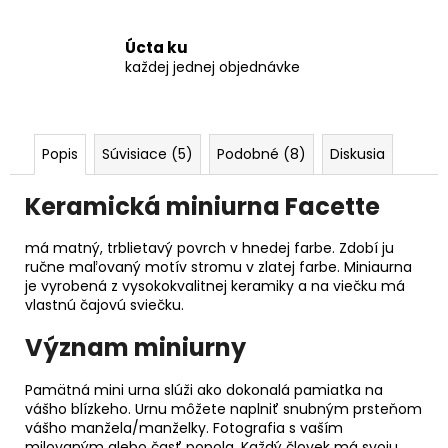
Úcta ku
každej jednej objednávke
Popis
Súvisiace (5)
Podobné (8)
Diskusia
Keramická miniurna Facette
má matný, trblietavý povrch v hnedej farbe. Zdobí ju
ručne maľovaný motív stromu v zlatej farbe. Miniaurna
je vyrobená z vysokokvalitnej keramiky a na viečku má
vlastnú čajovú sviečku.
Význam miniurny
Pamätná mini urna slúži ako dokonalá pamiatka na
vášho blízkeho. Urnu môžete naplniť snubným prsteňom
vášho manžela/manželky. Fotografia s vaším
milovaným alebo časť popola. Každý človek má svoju