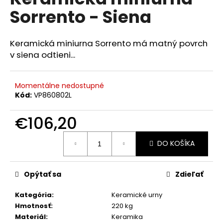
je
á
Sorrento - Siena
0,0
z
j
5
s
hviezdičiek.
Keramická miniurna Sorrento má matný povrch
ť
v siena odtieni...
?
Momentálne nedostupné
Kód:
VP860802L
HĽADAŤ
€106,20
Jednotková
DO KOŠÍKA
cena:
O
d
Opýtať sa
Zdieľať
p
o
Kategória
:
Keramické urny
r
Hmotnosť
:
220 kg
ú
Materiál
:
Keramika