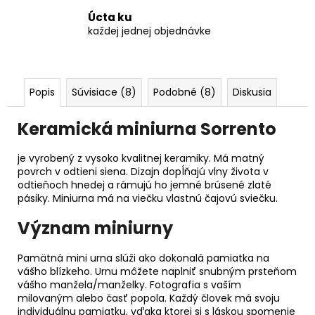
Úcta ku
každej jednej objednávke
Popis
Súvisiace (8)
Podobné (8)
Diskusia
Keramická miniurna Sorrento
je vyrobený z vysoko kvalitnej keramiky. Má matný
povrch v odtieni siena. Dizajn dopĺňajú vlny života v
odtieňoch hnedej a rámujú ho jemné brúsené zlaté
pásiky. Miniurna má na viečku vlastnú čajovú sviečku.
Význam miniurny
Pamätná mini urna slúži ako dokonalá pamiatka na
vášho blízkeho. Urnu môžete naplniť snubným prsteňom
vášho manžela/manželky. Fotografia s vaším
milovaným alebo časť popola. Každý človek má svoju
individuálnu pamiatku, vďaka ktorej si s láskou spomenie