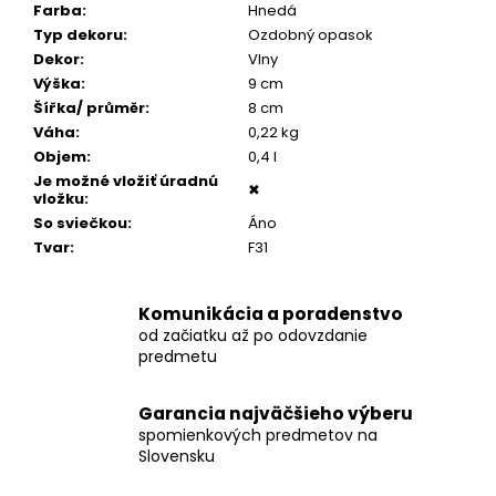
č
Farba
:
Hnedá
a
Typ dekoru
:
Ozdobný opasok
m
Dekor
:
Vlny
e
Výška
:
9 cm
Šířka/ průměr
:
8 cm
Váha
:
0,22 kg
BIOURNA
Objem
:
0,4 l
10
Je možné vložiť úradnú
€147
✖
vložku
:
So sviečkou
:
Áno
Tvar
:
F31
Komunikácia a poradenstvo
od začiatku až po odovzdanie
predmetu
Garancia najväčšieho výberu
spomienkových predmetov na
Slovensku