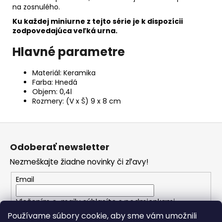
na zosnulého.
Ku každej miniurne z tejto série je k dispozícii
zodpovedajúca veľká urna.
Hlavné parametre
Materiál: Keramika
Farba: Hnedá
Objem: 0,4l
Rozmery: (V x Š) 9 x 8 cm
Z
á
Odoberať newsletter
p
Nezmeškajte žiadne novinky či zľavy!
ä
t
Email
i
Vložením e-mailu súhlasíte s
podmienkami
e
ochrany osobných údajov
Používame súbory cookie, aby sme vám umožnili