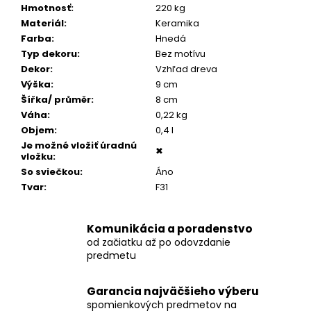
č
Hmotnosť
:
220 kg
a
Materiál
:
Keramika
m
Farba
:
Hnedá
e
Typ dekoru
:
Bez motívu
Dekor
:
Vzhľad dreva
Výška
:
9 cm
POZLÁTENÝ
PRSTEŇ
Šířka/ průměr
:
8 cm
ZELENÝ
Váha
:
0,22 kg
ACHÁT
Objem
:
0,4 l
€160
Je možné vložiť úradnú
✖
vložku
:
So sviečkou
:
Áno
Tvar
:
F31
Komunikácia a poradenstvo
od začiatku až po odovzdanie
predmetu
Garancia najväčšieho výberu
spomienkových predmetov na