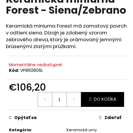
je
á
Forest - Siena/Zebrano
0,0
z
j
5
s
hviezdičiek.
Keramická miniurna Forest má zamatový povrch
ť
v odtieni siena. Dizajn je zdobený vzorom
?
zebrového dreva, ktorý je orámovaný jemnými
brúsenými zlatými prúžkami.
Momentálne nedostupné
HĽADAŤ
Kód:
VP860806L
€106,20
O
Jednotková
DO KOŠÍKA
cena:
d
p
o
Opýtať sa
Zdieľať
r
ú
Kategória
:
Keramické urny