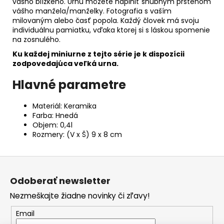
vášho blízkeho. Urnu môžete naplniť snubným prsteňom
vášho manžela/manželky. Fotografia s vaším
milovaným alebo časť popola. Každý človek má svoju
individuálnu pamiatku, vďaka ktorej si s láskou spomenie
na zosnulého.
Ku každej miniurne z tejto série je k dispozícii
zodpovedajúca veľká urna.
Hlavné parametre
Materiál: Keramika
Farba: Hnedá
Objem: 0,4l
Rozmery: (V x Š) 9 x 8 cm
Z
á
Odoberať newsletter
p
Nezmeškajte žiadne novinky či zľavy!
ä
t
Email