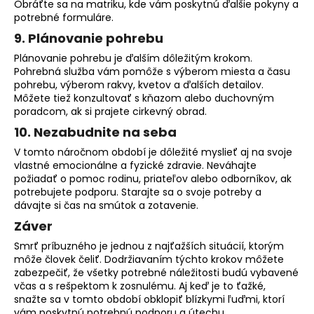
Obráťte sa na matriku, kde vám poskytnú ďalšie pokyny a
potrebné formuláre.
9. Plánovanie pohrebu
Plánovanie pohrebu je ďalším dôležitým krokom.
Pohrebná služba vám pomôže s výberom miesta a času
pohrebu, výberom rakvy, kvetov a ďalších detailov.
Môžete tiež konzultovať s kňazom alebo duchovným
poradcom, ak si prajete cirkevný obrad.
10. Nezabudnite na seba
V tomto náročnom období je dôležité myslieť aj na svoje
vlastné emocionálne a fyzické zdravie. Neváhajte
požiadať o pomoc rodinu, priateľov alebo odborníkov, ak
potrebujete podporu. Starajte sa o svoje potreby a
dávajte si čas na smútok a zotavenie.
Záver
Smrť príbuzného je jednou z najťažších situácií, ktorým
môže človek čeliť. Dodržiavaním týchto krokov môžete
zabezpečiť, že všetky potrebné náležitosti budú vybavené
včas a s rešpektom k zosnulému. Aj keď je to ťažké,
snažte sa v tomto období obklopiť blízkymi ľuďmi, ktorí
vám poskytnú potrebnú podporu a útechu.