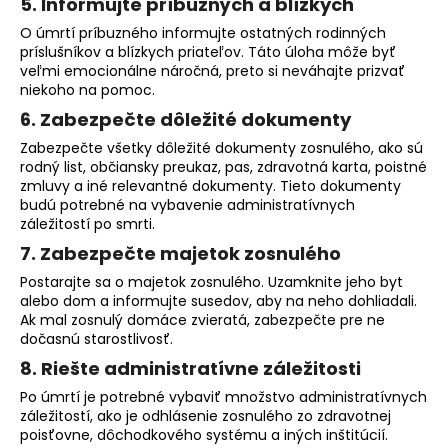
č
5. Informujte príbuzných a blízkych
a
O úmrtí príbuzného informujte ostatných rodinných
m
príslušníkov a blízkych priateľov. Táto úloha môže byť
e
veľmi emocionálne náročná, preto si neváhajte prizvať
niekoho na pomoc.
6. Zabezpečte dôležité dokumenty
PÁNSKY
KOŽENÝ
Zabezpečte všetky dôležité dokumenty zosnulého, ako sú
NÁRAMOK,
rodný list, občiansky preukaz, pas, zdravotná karta, poistné
COGNAC
zmluvy a iné relevantné dokumenty. Tieto dokumenty
KOŽA
budú potrebné na vybavenie administratívnych
€160
záležitostí po smrti.
7. Zabezpečte majetok zosnulého
Postarajte sa o majetok zosnulého. Uzamknite jeho byt
alebo dom a informujte susedov, aby na neho dohliadali.
Ak mal zosnulý domáce zvieratá, zabezpečte pre ne
dočasnú starostlivosť.
8. Riešte administratívne záležitosti
Po úmrtí je potrebné vybaviť množstvo administratívnych
záležitostí, ako je odhlásenie zosnulého zo zdravotnej
poisťovne, dôchodkového systému a iných inštitúcií.