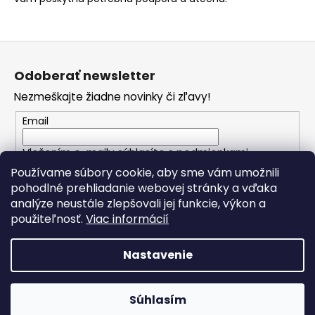
Z
á
Odoberať newsletter
p
Nezmeškajte žiadne novinky či zľavy!
ä
t
Email
i
Vložením e-mailu súhlasíte s
podmienkami
e
ochrany osobných údajov
Používame súbory cookie, aby sme vám umožnili
pohodlné prehliadanie webovej stránky a vďaka
analýze neustále zlepšovali jej funkcie, výkon a
PRIHLÁSIŤ SA
použiteľnosť.
Viac informácií
Nastavenie
Vytvoril Shoptet
Copyright 2026
Spomienkové predmety
. Všetky práva
Súhlasím
vyhradené.