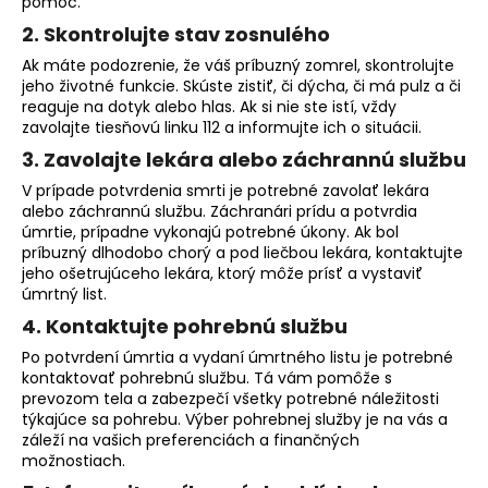
pomoc.
á
2. Skontrolujte stav zosnulého
j
Ak máte podozrenie, že váš príbuzný zomrel, skontrolujte
s
jeho životné funkcie. Skúste zistiť, či dýcha, či má pulz a či
ť
reaguje na dotyk alebo hlas. Ak si nie ste istí, vždy
zavolajte tiesňovú linku 112 a informujte ich o situácii.
?
3. Zavolajte lekára alebo záchrannú službu
V prípade potvrdenia smrti je potrebné zavolať lekára
alebo záchrannú službu. Záchranári prídu a potvrdia
úmrtie, prípadne vykonajú potrebné úkony. Ak bol
príbuzný dlhodobo chorý a pod liečbou lekára, kontaktujte
HĽADAŤ
jeho ošetrujúceho lekára, ktorý môže prísť a vystaviť
úmrtný list.
4. Kontaktujte pohrebnú službu
O
Po potvrdení úmrtia a vydaní úmrtného listu je potrebné
d
kontaktovať pohrebnú službu. Tá vám pomôže s
p
prevozom tela a zabezpečí všetky potrebné náležitosti
o
týkajúce sa pohrebu. Výber pohrebnej služby je na vás a
r
záleží na vašich preferenciách a finančných
možnostiach.
ú