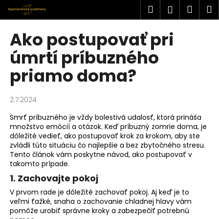
K
Prejsť
Hľadať
Náku
M
Prihlásen
na
o
obsah
Späť
Späť
košík
š
Ako postupovať pri
í
Č
úmrtí príbuzného
k
o
priamo doma?
p
o
2.7.2024
t
r
Smrť príbuzného je vždy bolestivá udalosť, ktorá prináša
množstvo emócií a otázok. Keď príbuzný zomrie doma, je
e
dôležité vedieť, ako postupovať krok za krokom, aby ste
b
zvládli túto situáciu čo najlepšie a bez zbytočného stresu.
u
Tento článok vám poskytne návod, ako postupovať v
takomto prípade.
j
1. Zachovajte pokoj
e
t
V prvom rade je dôležité zachovať pokoj. Aj keď je to
veľmi ťažké, snaha o zachovanie chladnej hlavy vám
e
pomôže urobiť správne kroky a zabezpečiť potrebnú
n